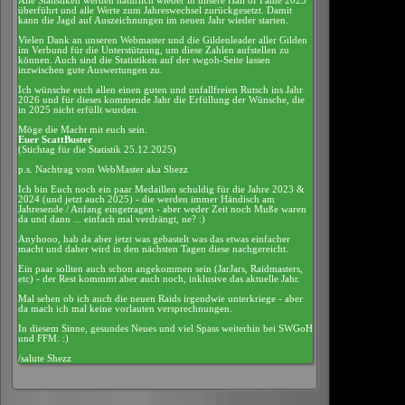
Alle Statistiken werden natürlich wieder in unsere Hall of Fame 2025
überführt und alle Werte zum Jahreswechsel zurückgesetzt. Damit
kann die Jagd auf Auszeichnungen im neuen Jahr wieder starten.
Vielen Dank an unseren Webmaster und die Gildenleader aller Gilden
im Verbund für die Unterstützung, um diese Zahlen aufstellen zu
können. Auch sind die Statistiken auf der swgoh-Seite lassen
inzwischen gute Auswertungen zu.
Ich wünsche euch allen einen guten und unfallfreien Rutsch ins Jahr
2026 und für dieses kommende Jahr die Erfüllung der Wünsche, die
in 2025 nicht erfüllt wurden.
Möge die Macht mit euch sein.
Euer ScattBuster
(Stichtag für die Statistik 25.12.2025)
p.s. Nachtrag vom WebMaster aka Shezz
Ich bin Euch noch ein paar Medaillen schuldig für die Jahre 2023 &
2024 (und jetzt auch 2025) - die werden immer Händisch am
Jahresende / Anfang eingetragen - aber weder Zeit noch Muße waren
da und dann ... einfach mal verdrängt, ne? :)
Anyhooo, hab da aber jetzt was gebastelt was das etwas einfacher
macht und daher wird in den nächsten Tagen diese nachgereicht.
Ein paar sollten auch schon angekommen sein (JarJars, Raidmasters,
etc) - der Rest kommmt aber auch noch, inklusive das aktuelle Jahr.
Mal sehen ob ich auch die neuen Raids irgendwie unterkriege - aber
da mach ich mal keine vorlauten versprechnungen.
In diesem Sinne, gesundes Neues und viel Spass weiterhin bei SWGoH
und FFM. :)
/salute Shezz