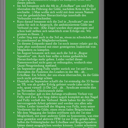
diesen jedoch.
Im Juli benannte sich die 4th in „EchoBase“ um und Fully
übernahm die Führung der Gilde, nachdem Krtn in die 2nd
wechselte. :) Man wollte sich wohl mit dem neuen Namen
von der gedanklichen Hierarchiefolge innerhalb des
Verbundes verabschieden.
Kurz darauf benannte sich die 2nd in „Syndicate“ um und
nahm für sich in Anspruch, die ambitionierteste Gilde im
Verbund zu sein. :)Die Zügel wurden dort angezogen und
schon bald stellten sich tatsächlich erste Erfolge ein. Wir
gönnen es Ihnen. :)
Leider fing nun auch in die 3rd an, etwas zu schwächeln und
litt zunehmend an Mitgliederverlusten.
Zu diesem Zeitpunkt stand die 1st noch immer relativ gut da,
hatte aber zunehmend mit einer gesteigerten Inaktivität von
Mitgliedern zu kämpfen.
Im August benannte sich nun auch die 3rd in „Rogue
Squadron“ um. Auch hier sollte es keine gedankliche
Hierarchiefolge mehr geben. Leider verlief dieser
Namenswechsel nicht ganz so reibungslos, wodurch eine
Quasi-Neugründung stattfand.
Im September ging Fully wieder zurück zur 1st und luwo
übernahm die Funktion des Leaders in der 4th…äh…
EchoBase. Ein Schritt, der uns etwas überraschte, da die Gilde
noch nicht gefestigt schien.
Ebenfalls im September schafft die 1st erstmalig die 33 Sterne
im TB, was als großer Erfolg gefeiert wurde (also nicht in
echt, quasi virtuell :)) Die 2nd…äh…Syndicate erreicht dies
im November, Glückwunsch dafür.
Im November gab es den Anfangs erwähnten Verlust von
Fully und Zao. Zao hing dabei swgoh komplett an den Nagel
und Fully verließ den Verbund. Beide haben für die Gilde
hervorragende Arbeit geleistet und werden uns allen sehr
fehlen. Leider hinterließ der Abgang von Fully, trotz seiner
Verdienste für die Gilde, einen etwas faden Beigeschmack.
Mit dem Weggang der beiden eröffnete sich der 1st eine
Möglichkeit, mit einer anderen Gilde zu fusionieren, was eine
neue gestärkte und aktivere FFM 1st zur Folge gehabt hätte.
Selbst die Fehlmitglieder der EchoBase und RogueSquadron
hätten damit ausgeglichen werden können. Leider scheiterte