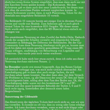
ähnliches neues Arena-System eingeführt, dass man dann auch nur mit
den Epochen-Toons spielen konnte – Das Kolosseum. Mit dem
Kolosseum gab es dann auch drei neue Leaderboards, bei denen man
sich über die erreichten Punkte weltweit vergleichen konnte. In
diesem Kolosseum wurden dann, je nach Platzierung, Token für die
ebenfalls neu eingeführte Reliktstufe 10 verteilt.
Die Reliktstufe 10 rumorte bereits seit einiger Zeit in diversen Foren
herum und wurde nun Realität. Zum Anheizen gab es auch gleich
einmal Token für eine kostenlose R10-Vergabe. Mit dieser neuen
Stufe wurde auch eingeführt, dass das R9-Material etwas einfach zu
erlangen war.
Die umstrittenste Neuerung ist ohne Zweifel das Relikt-Delta. Dadurch
wurde der ausgeteilte Schaden verstärkt und eingesteckte Schaden
vermindert in Abhängig der Differenz der Reliktstufen. Bei der f2p-
Community kam diese Neuerung überhaupt nicht gut an, konnte man
doch bis dahin mit einem geschickt gemoddeten R7-Trupp einen R9-
Trupp schlagen, unabhängig von Betrachtung von Legenden und
Datacrons. Dies wurde jetzt noch weiter erschwert.
Ich persönlich halte mich hier etwas zurück, denn ich ziehe aus dieser
Neuerung durchaus stärkeren Nutzen. :)
Im Dezember
wurde erst einmal festgestellt, dass das Riesen Update
fürchterlich verbuggt war, was mich nicht wirklich überraschte. Als
Entschädigung gab es dann aber auch einige Sachen, die sich
durchaus sehen lassen konnten. Das aber dann aber, bei dem Versuch
die Probleme zu fixen, cg alle Datacrons der neuen DC-Sets auf Stufe
5 zurückgesetzt hatte, schlug aber dem Fass den Boden aus. Ok, die
Entschädigung dafür waren mit den kostenlosen DC’s und DC-
Material und den quasi kostenlosen Rebuilds der Stufen 3, 6 und 9
auch recht üppig, hinterließen aber dennoch einen faden
Beigeschmack.
Auswertung der Gildenziele
Das Absolvieren der täglichen Tickets läuft noch nicht so, wie wir uns
das vorstellen. Es kommt zu oft vor, dass zu wenig oder keine erledigt
werden. Ich kann durchaus verstehen, wenn es mal nicht klappt oder