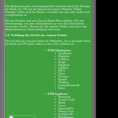
Der Raidmasterorden wird hauptsächlich bestimmt durch die Einträge
der Raids, des TB und der Special auf unserer Webseite. Fehlen
Einträge, fehlen auch die Punkte, was leider das eine oder andere mal
vorgekommen ist.
Bei den Punkten sind auch Special-Raids (Reva-Splitter z.B.) mit
berücksichtigt, was aber offensichtlich nur von den Glücksrittern
verwendet wurden. Hinweis für die anderen Gilden, man kann sein
Raidpunktekonto damit richtig gut aufwerten.
5.4. Verleihung des Ich-hab-nix-verpasst-Ordens
Der Ich-hab-nix-verpasst-Orden für Mitglieder, die es geschafft haben
bei Raids und TB immer dabei zu sein wird verliehen an:
FFM Glücksritter:
ScattBuster
Mephisto
LoRdora
Prugh
Ogglebee
IngWios
R2C3
Tobse
Thorgur
Kardaz
TheBoss
CaptainPommes8
Domi
FFM Syndicate:
Danamyte
Arcann Tirall
Benni
Groot
OgmiosOrth
Mantua Fron
SirAlfio146
IGSolGuerra