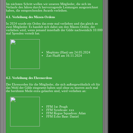
Im nächsten Schritt wollen wir unseren Mitglieder, die sich im
Verlaufe des Jahres durch hervorragende Leistungen ausgezeichnet
haben, die entsprechenden Awards verleihen.
4.1. Verleihung des Mäzen-Ordens
In 2024 wurde ein Orden das erste mal verliehen und das gleich an
zwei Mitglieder. Es handelt sich dabei um den Mäzen-Orden, der
verliehen wird, wenn jemand innerhalb der Gilde nachweislich 10.000
mal Spenden verteilt hat.
Mephisto (Hasi) am 24.05.2024
Zao FkaH am 16.11.2024
4.2. Verleihung des Ehrenordens
Der Ehrenorden für die Mitglieder, die sich außergewöhnlich oft für
das Wohl der Gilde eingesetzt haben und ohne zu murren auch mal
die berühmte Meile extra gelaufen sind, wird verliehen an:
FFM 1st: Prugh
FFM Syndicate: xxx
FFM Rogue Squadron: Atlan
FFM Echo Base: Daniel