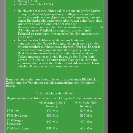
Hyang (11/24)
General Syndulla (12/24)
Im November diesen Jahres gab es erneut ein großes Update
in swgoh, dass das Questsystem grundlegend verändern
sollte. Es wurde in eine „Episodenreihe“ eingebetet, dass mit
einem Erfolgsbelohnungssystem über Kisten daher kam, dass
wir schon aus dem Conquest oder den alten
Herausforderungen kannten. Leider wurde damit auch für EA
(CG) eine neue Möglichkeit eingebaut, aus dem Spiel
Echtgeld zu generieren, was natürlich bei den meisten nicht
gut ankam.
In den meisten Gilden wird derzeit nach wie vor
hauptsächlich der Naboo-Raid gespielt, auch wenn sich der
zwischenzeitlich durchaus etwas abgeschliffen hat. Es wurde
über das Belohnungssystem auch dafür gesorgt, dass dieser
Raid der erstrebenswerteste ist. Zumindest war er einen
Ticken interessanter und vielfältiger, als der Endor-Raid
vorher. In Kürze soll es einen neuen Raid geben, der dann
voraussichtlich wieder den Naboo-Raid ablösen wird. Harren
wir der Dinge, die da noch kommen werden.
Kommen wir zu der von Shezzo liebevoll aufgebauten Rückblick in
Zahlen und der Verleihung der Jahresauszeichnungen für unsere
Besten.
1. Entwicklung der Gilden
Beginnen wir zunächst uns die Entwicklung der Gilden anzuschauen:
*GM Anfang 2024
*GM Ende 2024
bereinigt
bereinigt
FFM 1st:
471 Mio
545 Mio
FFM Syndicate:
430 Mio
517 Mio
FFM Rogue
347 Mio
432 Mio
Squadron:
FFM Echo Base:
331 Mio
427 Mio