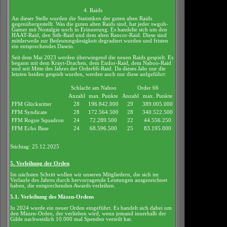
4. Raids
An dieser Stelle wurden die Statistiken der guten alten Raids
gegenübergestellt. Was die guten alten Raids sind, hat jeder swgoh-
Gamer mit Nostalgie noch in Erinnerung. Es handelte sich um den
HAAT-Raid, den Sith-Raid und dem alten Rancor-Raid. Diese sind
mittlerweile zur Bedeutungslosigkeit degradiert wurden und fristen
ein entsprechendes Dasein.
Seit dem Mai 2023 werden überwiegend die neuen Raids gespielt. Es
begann mit dem Krayt-Drachen, dem Endor-Raid, dem Naboo-Raid
und seit Mitte des Jahres der Order66-Raid. Da dieses Jahr nur die
letzten beiden gespielt wurden, werden auch nur diese aufgeführt:
Schlacht am Naboo
Order 66
Anzahl
max. Punkte
Anzahl
max. Punkte
FFM Glücksritter
28
196.842.000
29
389.005.000
FFM Syndicate
28
172.564.500
28
340.522.500
FFM Rogue Squadron
24
72.289.500
22
44.556.250
FFM Echo Base
24
68.596.500
25
83.195.000
Stichtag: 25.12.2025
5. Verleihung der Orden
Im nächsten Schritt wollen wir unseren Mitgliedern, die sich im
Verlaufe des Jahres durch hervorragende Leistungen ausgezeichnet
haben, die entsprechenden Awards verleihen.
5.1. Verleihung des Mäzen-Ordens
In 2024 wurde ein neuer Orden eingeführt. Es handelt sich dabei um
den Mäzen-Orden, der verliehen wird, wenn jemand innerhalb der
Gilde nachweislich 10.000 mal Spenden verteilt hat.