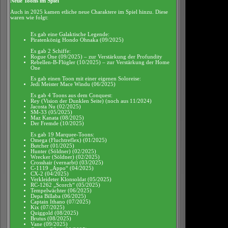
Neue Toons im Spiel
Auch in 2025 kamen etliche neue Charaktere im Spiel hinzu. Diese
waren wie folgt:
Es gab eine Galaktische Legende:
Piratenkönig Hondo Ohnaka (09/2025)
Es gab 2 Schiffe:
Rogue One (09/2025) – zur Verstärkung der Profundity
Rebellen-B-Flügler (10/2025) – zur Verstärkung der Home
One
Es gab einen Toon mit einer eigenen Soloreise:
Jedi Meister Mace Windu (06/2025)
Es gab 4 Toons aus dem Conquest:
Rey (Vision der Dunklen Seite) (noch aus 11/2024)
Jacosta Nu (02/2025)
SM-33 (05/2025)
Maz Kanata (08/2025)
Der Fremde (10/2025)
Es gab 19 Marquee-Toons:
Omega (Fluchtreflex) (01/2025)
Butcher (01/2025)
Hunter (Söldner) (02/2025)
Wrecker (Söldner) (02/2025)
Crosshair (vernarbt) (03/2025)
C-1119 „Appo“ (04/2025)
CX-2 (04/2025)
Verkleideter Klonsoldat (05/2025)
RC-1262 „Scorch“ (05/2025)
Tempelwächter (06/2025)
Depa Billaba (06/2025)
Captain Ithano (07/2025)
Kix (07/2025)
Quiggold (08/2025)
Brutus (08/2025)
Vane (09/2025)