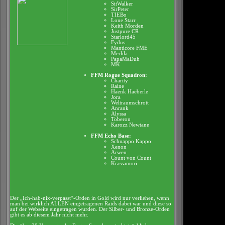
SitWalker
SirPeter
TIEBo
Lone Starr
Keith Morden
Justpure CR
Starlord45
Fydus
Manticore FME
Merlila
PapaMaDuh
MK
FFM Rogue Squadron:
Charity
Raine
Haenk Haeberle
Jora
Weltraumschrott
Anrank
Alyssa
Toberon
Karozz Newtane
FFM Echo Base:
Schnappo Kappo
Xenon
Arwen
Count von Count
Krassamori
Der „Ich-hab-nix-verpasst“-Orden in Gold wird nur verliehen, wenn
man bei wirklich ALLEN eingetragenen Raids dabei war und diese so
auf der Webseite eingetragen wurden. Der Silber- und Bronze-Orden
gibt es ab diesem Jahr nicht mehr.