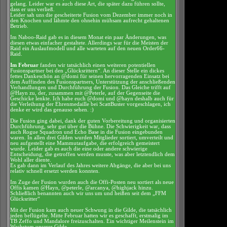
gelang. Leider war es auch diese Art, die später dazu führen sollte,
dass er uns verließ.
Leider sah uns die gescheiterte Fusion vom Dezember immer noch in
den Knochen und lähmte den ohnehin mühsam aufrecht gehaltenen
Betrieb.
Im Naboo-Raid gab es in diesem Monat ein paar Änderungen, was
diesen etwas einfacher gestaltete. Allerdings war für die Meisten der
Raid ein Auslaufmodell und alle warteten auf den neuen Order66-
Raid.
Im Februar
fanden wir tatsächlich einen weiteren potentiellen
Fusionspartner bei den „Glücksrittern“. An dieser Stelle ein dickes
fettes Dankeschön an @domi für seinen hervorragenden Einsatz bei
dem Auffinden des Fusionspartners, Unterstützung der anschließenden
Verhandlungen und Durchführung der Fusion. Das Gleiche trifft auf
@Hayn zu, der, zusammen mit @Peterle, auf der Gegenseite die
Geschicke lenkte. Ich habe euch @domi und @hayn deshalb auch für
die Verleihung der Ehrenmedaille bei ScattBuster vorgeschlagen, ich
denke er wird das genauso sehen. :)
Die Fusion ging dabei, dank der guten Vorbereitung und organisierten
Durchführung, sehr gut über die Bühne. Die Schwierigkeit war, dass
auch Rogue Squadron und Echo Base in die Fusion eingebunden
waren. In allen drei Gilden wurden Mitglieder sortiert, umverteilt und
neu aufgestellt eine Mammutaufgabe, die erfolgreich gemeistert
wurde. Leider gab es auch die eine oder andere schwierige
Entscheidung, die getroffen werden musste, was aber letztendlich dem
Wohl aller diente.
Es gab dann im Verlauf des Jahres weitere Abgänge, die aber bei uns
relativ schnell ersetzt werden konnten.
Im Zuge der Fusion wurden auch die Offi-Posten neu sortiert als neue
Offis kamen @Hayn, @peterle, @arcanya, @highjack hinzu.
Schließlich benannten auch wir uns um und heißen seit dem „FFM
Glücksritter“
Mit der Fusion kam auch neuer Schwung in die Gilde, die tatsächlich
jeden beflügelte. Mitte Februar hatten wir es geschafft, erstmalig im
TB Zeffo und Mandalore freizuschalten. Ein wichtiger Meilenstein im
Wachstum unserer Gilde.