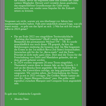
die Fusion, bevor sie begonnen hatte und kostete der Gilde
weitere Mitglieder. Derzeit wird verstärkt daran gearbeitet,
das eingeschliffene Grundkonzept der Gilde etwas
aufzulockern, um wieder neue Impulse für die Zukunft
setzen zu können.
Vergessen wir nicht, warum wir uns überhaupt vor Jahren hier
zusammengefunden haben. Falls jetzt tatsächlich jemand fragt, was ich
damit meine…es geht um das Spiel an sich. :) Was hat sich bei swgoh
selbst in 2024 getan?
Die am Ende 2022 neu eingeführte Territorialschlacht
„Aufstieg des Imperiums“ (RotE) wurde zum festen
Bestandteil des permanenten Wechsel TW – TB. Es wurde
ausschließlich nur noch dieser TB gespielt, da hier die
Belohnungen eindeutig die besseren sind. Im Mai begannen
die Ersten in der 1st endlich Reva (3rd Sister) freizuschalten.
Inzwischen gilt für die 1st „Reva-ready“ und die Farm-
Priorität ist nicht mehr ganz oben. Dort sind die Toons für die
Freischaltung von Zeffo und Mandalore gelandet, die seit
dem gezielt gefarmt werden.
In 2024 wurden insgesamt 26 neue Toons eingeführt.
Thematisch waren diese in diesem Jahr an die Episode 1-3
und an die Ahsoka-Serie angelehnt. Bei der dunklen Rey
wurde, den Entwicklern zufolge, ein lang geplantes Projekt
umgesetzt. Wir werden sehen, die Freischaltung des Toons
wird ja erst in 2025 erfolgen. Die Größen Mütter kamen als
eine Art „Super-Marquee-Einheit“ raus. Das sollte wohl
irgendwo zwischen Marquee und Conquest-Toon angesiedelt
sein.
Es gab eine Galaktische Legende:
Ahsoka Tano