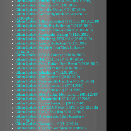
Gilden Update // Eilmeldung, FFM 3rd // (03.09.2019)
Gilden Update // Ehrensache // (31.07.2019)
Gilden Update // Toon des Monats // (16.07.2019)
Gilden Update // Wer hat eigentlich den längsten... //
(24.06.2019)
Gilden Update // Führungswechsel FFM 3rd // (03.06.2019)
Gilden Update // Kleine Regeländerung // (28.05.2019)
Gilden Update // Ehre dem Ehre gebührt // (20.05.2019)
Gilden Update // Community-Gaming // (14.05.2019)
Gilden Update // Eilmeldung, FFM 2nd // (03.05.2019)
Gilden Update // Epische Schlachten // (02.05.2019)
Gilden Update // Profile & Toon Mods Updates //
(15.04.2019)
Gilden Update // FFM & Conquer // (10.04.2019)
Gilden Update // 3rd, Full House // (08.04.2019)
Gilden Update // Dark, Darker, Darth Revan // (26.03.2019)
Gilden Update // We need YOu! // (20.02.2019)
Gilden Update // Eilmeldung // (02.02.2019)
Gilden Update // Raid Rotation // (01.02.2019)
Gilden Update // Neue und alte Gesichter // (30.01.2019)
Gilden Update // Gildenrotation... // (27.01.2019)
Gilden Update // Kriegstreiberei // (17.01.2019)
Gilden Update // Mehr Punkte, Mehr Ehre... // (08.01.2019)
Gilden Update // Jahresrückblick 2018 // (31.12.2018)
Gilden Update // Fix was finden... // (28.12.2018)
Gilden Update // C1? C2? C4! Nee, C-3PO. // (23.12.2018)
Gilden Update // HAAT Solo Run // (20.12.2018)
Gilden Update // Alles neu macht der Dezember //
(18.12.2018)
Gilden Update // Teamsport... // (11.12.2018)
Gilden Update // Chexmix, kann man das trinken? //