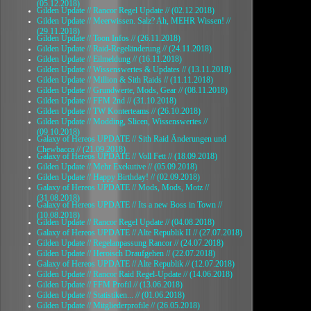
(05.12.2018)
Gilden Update // Rancor Regel Update // (02.12.2018)
Gilden Update // Meerwissen. Salz? Ah, MEHR Wissen! //
(29.11.2018)
Gilden Update // Toon Infos // (26.11.2018)
Gilden Update // Raid-Regeländerung // (24.11.2018)
Gilden Update // Eilmeldung // (16.11.2018)
Gilden Update // Wissenswertes & Updates // (13.11.2018)
Gilden Update // Million & Sith Raids // (11.11.2018)
Gilden Update // Grundwerte, Mods, Gear // (08.11.2018)
Gilden Update // FFM 2nd // (31.10.2018)
Gilden Update // TW Konterteams // (26.10.2018)
Gilden Update // Modding, Slicen, Wissenswertes //
(09.10.2018)
Galaxy of Hereos UPDATE // Sith Raid Änderungen und
Chewbacca // (21.09.2018)
Galaxy of Hereos UPDATE // Voll Fett // (18.09.2018)
Gilden Update // Mehr Exekutive // (05.09.2018)
Gilden Update // Happy Birthday! // (02.09.2018)
Galaxy of Hereos UPDATE // Mods, Mods, Motz //
(31.08.2018)
Galaxy of Hereos UPDATE // Its a new Boss in Town //
(10.08.2018)
Gilden Update // Rancor Regel Update // (04.08.2018)
Galaxy of Hereos UPDATE // Alte Republik II // (27.07.2018)
Gilden Update // Regelanpassung Rancor // (24.07.2018)
Gilden Update // Heroisch Draufgehen // (22.07.2018)
Galaxy of Hereos UPDATE // Alte Republik // (12.07.2018)
Gilden Update // Rancor Raid Regel-Update // (14.06.2018)
Gilden Update // FFM Profil // (13.06.2018)
Gilden Update // Statistiken... // (01.06.2018)
Gilden Update // Mitgliederprofile // (26.05.2018)