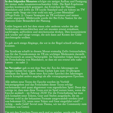
In den folgenden Monaten
erfolgte ein stetiger Aufbau und Festigung
der immer mehr zusammenwachsenden Gilde. Die Raid-Ergebnisse
wurden kontinuierlich gesteigert, das Erreichen der Planeten
Mandalore und Zeffo im TB wurde Standard und wir fuhren im TW
immer mehr Siege ein (war wohl nix mit „Loser-Mentalität“
@PogoYoda :)). Unsere Strategien im TB verfeinert und immer
wieder angepasst. Mittlerweile wurde der Bot Echo Station für die
Platoons fester Bestandteil der Planung.
Leider begann sich bei dem einen oder anderen wieder der alte
Schlendrian einzuschleichen und wir mussten erneut ermahnen,
nachfragen, auffordern und streckenweise drohen. Dies konzentrierte
sich wieder auf einige wenige, die sich dann auf Kosten der Gilde
durchmogeln wollten.
Es gab auch einige Abgänge, die wir in der Regel schnell auffangen
konnten.
Die Syndicate schafft in diesem Monat erstmalig Zeffo freizuschalten,
was für das Vorankommen im TB ein wichtiger Meilenstein darstellt.
Glückwunsch an unsere Partnergilde. Im September folgte dann auch
die Freischaltung von Mandalore, so dass sie uns erneut sehr nahe
kamen – zu nahe :).
Im November
gab es mit dem Start der Ära des Jahrestages ein
riesiges Update bei swgoh. Dieses Update kam zum 10-jährigem
Jubiläum des Spiels. Diese neue Ära (oder Epoche) des Jahrestages
wurde komplett anders angelegt als alle vorangegangenen Epochen.
Alle sieben neue Toons der Epoche wurden im Vorfeld
bekanntgegeben und das Freischalten dieser Toons erfolgt
nacheinander und quasi abgetrennt vom eigentlichen Spiel. Denn das
witzige ist, dass man diese Toons erst im Spiel nutzen kann, wenn die
Epoche ausläuft – im Februar 2026! Für die Freischaltung hat man
sich komplett neue Tokens, Gear und Stufen ausgedacht, die im
Februar wohl in die bekannten Formate umgewandelt werden (und
was bekommt CG, wenn neue Token und Gear eingeführt wird? –
richtig – mehr Geld! Soviel zum Thema, wir tun der Community zum
Jubiläum was Gutes).
Um mit den Epochen-Toons auch mal zu spielen, wurde ein Raid-