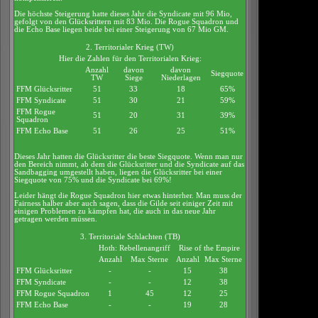
Die höchste Steigerung hatte dieses Jahr die Syndicate mit 96 Mio,
gefolgt von den Glücksrittern mit 83 Mio. Die Rogue Squadron und
die Echo Base liegen beide bei einer Steigerung von 67 Mio GM.
2. Territorialer Krieg (TW)
Hier die Zahlen für den Territorialen Krieg:
Anzahl
davon
davon
Siegquote
TW
Siege
Niederlagen
FFM Glücksritter
51
33
18
65%
FFM Syndicate
51
30
21
59%
FFM Rogue
51
20
31
39%
Squadron
FFM Echo Base
51
26
25
51%
Dieses Jahr hatten die Glücksritter die beste Siegquote. Wenn man nur
den Bereich nimmt, ab dem die Glücksritter und die Syndicate auf das
Sandbagging umgestellt haben, liegen die Glücksritter bei einer
Siegquote von 75% und die Syndicate bei 69%!
Leider hängt die Rogue Squadron hier etwas hinterher. Man muss der
Fairness halber aber auch sagen, dass die Gilde seit einiger Zeit mit
einigen Problemen zu kämpfen hat, die auch in das neue Jahr
getragen werden müssen.
3. Territoriale Schlachten (TB)
Hoth: Rebellenangriff
Rise of the Empire
Anzahl
Max Sterne
Anzahl
Max Sterne
FFM Glücksritter
-
-
15
38
FFM Syndicate
-
-
12
38
FFM Rogue Squadron
1
45
12
25
FFM Echo Base
-
-
19
28