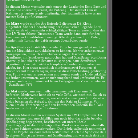
In diesem Monat wechselte auch erneut der Leader der Echo Base und
ChrisLotte übernahm, erneut, die Führung. Der Wechsel kam im
Rahmen der Fusion relativ ungünstig, aber letztendlich hatte es aus
meiner Sicht gut funktioniert.
Im März
wurde mit der Ära Episode 3 die neuen DS-Klone
eingeführt. Mit der Überarbeitung der Galaktischen Legende Lord
Vader wurde ein neues sehr schlagkräftiges Team aufgestellt, dass das
alte LV-Team ablöste. Dieses neue Team wurde dann auch für den
kommenden Order66-Raid benötigt. Allerdings ohne Lord Vader,
sondern mit Tarkin, der dafür prompt überarbeitet wurde.
Im April
hatte sich tatsächlich wieder Fully bei uns gemeldet und bat
um die Möglichkeit zurückkehren zu können. Ich war anfangs etwas
zwiegespalten, muss ich ehrlicherweise sagen. Nachdem aber
ScattBuster mit ScattBuster gesprochen hat und ScattBuster ScattBuster
überzeugt hat, über sein Schatten zu springen, hatte ScattBuster
zugestimmt. (wer jetzt leicht schizophrene Tendenzen zu erkennen
glaubt, irrt. Hier sitzen tatsächlich mindestens zwei Personen :))
Rückblickend muss ich sagen, dass das diese Entscheidung goldrichtig
war. Fully war enorm gewachsen und konnte somit die Gilde tatkräfter
als früher unterstützen, was er auch umgehend und umfassend tat. Er
begann auch sofort, seinen erklärten Endgegner ins Visier zu nehmen
– ScattBuster. ????
Im Mai
wurde dann auch Fully, zusammen mit Diao zum Offi
befördert. Mittlerweile hatte ich so viele Offis, wie noch nie. Da ich es
aber auch andersherum kenne, war ich erst einmal ganz froh darüber.
Beide bekamen die Aufgabe, sich um den Raid zu kümmern. Vor
allem um die Vorbereitung auf den kommenden Order66-Raid. Was
beide auch sofort in Angriff nahmen.
In diesem Monat stellten wir unser System im TW komplett um. Da
unsere Gegner fast ausschließlich nur noch über das allseits beliebte
Sandbagging begegneten, beschlossen wir unsere Ideale
(Sandbagging ist doof und feige) über Bord zu werfen und ebenfalls
auf diese Schiene umzuschwenken. Der Erfolg stellte sich unmittelbar
ein. Die Ergebnisse dazu stehen weiter unten. Auch die Syndicate stellt
in diesem Monat das System auf Sandbagging um, was auch dort die