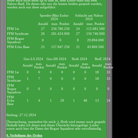
heute auch nicht mehr up to date ist, dem Endor-Raid und dem
Naboo-Raid. Da dieses Jahr nur die letzten beiden gespielt wurden,
werden auch nur diese aufgeführt:
Speeder-Bike Endor
Schlacht um Naboo
2024
2024
Anzahl
max. Punkte
Anzahl
max. Punkte
FFM 1st
27
256.786.250
24
115.081.500
FFM Syndicate
26
281.424.000
27
150.746.000
FFM Rogue
0
0
8
29.894.000
Squadron
FFM Echo Base
25
157.847.250
21
43.869.500
Geo-LS 2024
Geo-DS 2024
Hoth 2024
RotE 2024
max.
max.
max.
max.
Anzahl
Anzahl
Anzahl
Anzahl
Punkte
Punkte
Punkte
Punkte
FFM 1st
0
0
0
0
0
0
18
33
FFM
1
7
0
0
0
0
18
33
Syndicate
FFM
Rogue
0
0
0
0
0
0
0
0
Squadron
FFM
Echo
1
4
1
29
1
48
13
24
Base
Stichtag: 27.12.2024
Überraschung, zumindest für mich :), Hoth wird immer noch gespielt.
Deshalb habe ich dieses mal dieser Übersicht hinzugefügt. Leider
waren auch hier die Daten der Rogue Squadron sehr unvollständig.
4. Verleihung der Orden