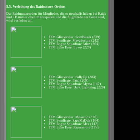
5.3. Verleihung des Raidmaster-Ordens
Der Raidmasterorden für Mitglieder, die es geschafft haben bei Raids
und TB immer oben mitzuspielen und die Zugpferde der Gilde sind,
wird verliehen an:
FFM Glücksritter: ScattBuster (539)
FFM Syndicate: MayaSecura (242)
FFM Rogue Squadron: Atlan (204)
FFM Echo Base: Luwo (228)
FFM Glücksritter: FullyOp (384)
FFM Syndicate: Fatal (209)
FFM Rogue Squadron: Alyssa (142)
FFM Echo Base: Dark Lightning (220)
FFM Glücksritter: Mossimo (376)
FFM Syndicate: PapaMaDuh (164)
FFM Rogue Squadron: Alex (142)
FFM Echo Base: Krassamori (197)