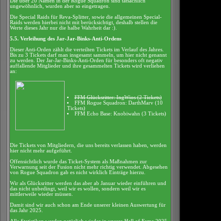
Die über 20 Namen in der Rogue Squadron sind tatsächlich
ungewöhnlich, wurden aber so eingetragen.
Die Special Raids für Reva-Splitter, sowie die allgemeinen Special-
Raids werden hierbei nicht mit berücksichtigt, deshalb stellen die
Werte dieses Jahr nur die halbe Wahrheit dar :).
5.5. Verleihung des Jar-Jar-Binks-Anti-Ordens
Dieser Anti-Orden zählt die verteilten Tickets im Verlauf des Jahres.
Bis zu 3 Tickets darf man insgesamt sammeln, um hier nicht genannt
zu werden. Der Jar-Jar-Binks-Anti-Orden für besonders oft negativ
auffallende Mitglieder und ihre gesammelten Tickets wird verliehen
an:
FFM Glücksritter: IngWios (2 Tickets)
FFM Rogue Squadron: DarthMarv (10
Tickets)
FFM Echo Base: Knobiwahn (3 Tickets)
Die Tickets von Mitgliedern, die uns bereits verlassen haben, werden
hier nicht mehr aufgeführt.
Offensichtlich wurde das Ticket-System als Maßnahmen zur
Verwarnung seit der Fusion nicht mehr richtig verwendet. Abgesehen
von Rogue Squadron gab es nicht wirklich Einträge hierzu.
Wir als Glücksritter werden das aber ab Januar wieder einführen und
das nicht unbedingt, weil wir es wollen, sondern weil wir es
mittlerweile wieder müssen.
Damit sind wir auch schon am Ende unserer kleinen Auswertung für
das Jahr 2025.