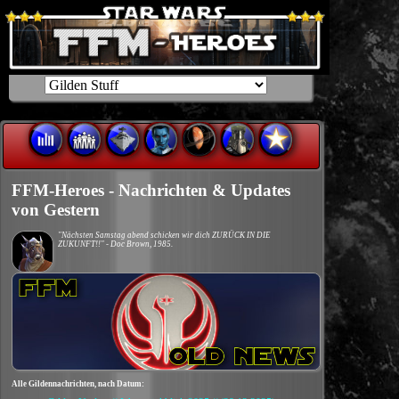
FFM-Heroes - Nachrichten & Updates
von Gestern
"Nächsten Samstag abend schicken wir dich ZURÜCK IN DIE
ZUKUNFT!!" - Doc Brown, 1985.
Alle Gildennachrichten, nach Datum: