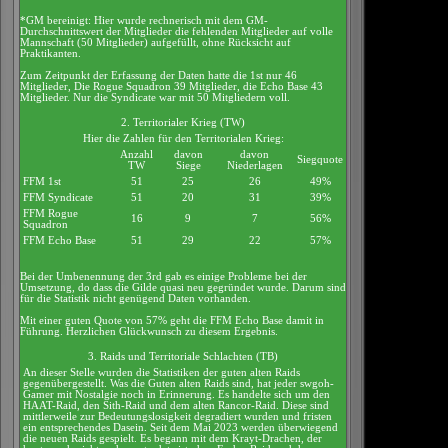
*GM bereinigt: Hier wurde rechnerisch mit dem GM-
Durchschnittswert der Mitglieder die fehlenden Mitglieder auf volle
Mannschaft (50 Mitglieder) aufgefüllt, ohne Rücksicht auf
Praktikanten.
Zum Zeitpunkt der Erfassung der Daten hatte die 1st nur 46
Mitglieder, Die Rogue Squadron 39 Mitglieder, die Echo Base 43
Mitglieder. Nur die Syndicate war mit 50 Mitgliedern voll.
2. Territorialer Krieg (TW)
Hier die Zahlen für den Territorialen Krieg:
Anzahl
davon
davon
Siegquote
TW
Siege
Niederlagen
FFM 1st
51
25
26
49%
FFM Syndicate
51
20
31
39%
FFM Rogue
16
9
7
56%
Squadron
FFM Echo Base
51
29
22
57%
Bei der Umbenennung der 3rd gab es einige Probleme bei der
Umsetzung, do dass die Gilde quasi neu gegründet wurde. Darum sind
für die Statistik nicht genügend Daten vorhanden.
Mit einer guten Quote von 57% geht die FFM Echo Base damit in
Führung. Herzlichen Glückwunsch zu diesem Ergebnis.
3. Raids und Territoriale Schlachten (TB)
An dieser Stelle wurden die Statistiken der guten alten Raids
gegenübergestellt. Was die Guten alten Raids sind, hat jeder swgoh-
Gamer mit Nostalgie noch in Erinnerung. Es handelte sich um den
HAAT-Raid, den Sith-Raid und dem alten Rancor-Raid. Diese sind
mittlerweile zur Bedeutungslosigkeit degradiert wurden und fristen
ein entsprechendes Dasein. Seit dem Mai 2023 werden überwiegend
die neuen Raids gespielt. Es begann mit dem Krayt-Drachen, der