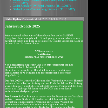
(31.10.2017)
Gilden Update // TW Regel Update // (18.10.2017)
Gilden Update // Verwarnungs System // (11.10.2017)
Gilden Update
// Jahresrückblick 2025 // (29.12.2025)
Jahresrückblick 2025
Wieder einmal haben wir erfolgreich ein Jahr voller SWGOH-
Ereignisse hinter uns gebracht. Grund genug, um mal wieder etwas
zurückzublicken und kurz zu reflektieren, was das vergangene Jahr so
in petto hatte. In diesem Sinne:
Willkommen zu
ScattBusters
kleinen FFM-Jahresrückblick 2025
Von Shezzofreen eingeführt und von mir fortgeführt, ist dies
mittlerweile der 9. Jahresrückblick.
Dies ist mein persönlicher Rückblick in meiner Funktion als
dienstältestes FFM-Mitglied und ist entsprechend persönlich
eingefärbt. :)
Das Jahr 2025 war für die Gilde und den Verbund in vielerlei Hinsicht
turbulent. Vor allem am Anfang und am Ende des Jahres. Der Anfang
wurde dominiert durch die endlich stattfindende Fusion und das Ende
durch das 10jährige Jubiläum von SWGOH und dem damit
verbundenen riesigem Update.
Der Januar
lief im Prinzip so weiter, wie der Dezember des Vorjahres
endete. Unsere Gilde schlich weiter vor sich hin und die Offis
versuchten, eingeschlafene Potentiale zu wecken. Was mit der
Aufnahme von Genso und seiner, nun sagen wir, etwas
unkonventionellen Art, in den Kreis der Offis anfangs teilweise