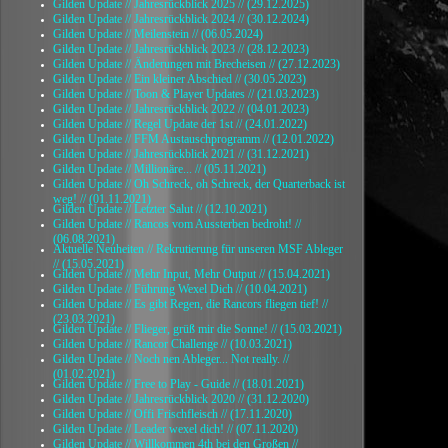
Gilden Update // Jahresrückblick 2025 // (29.12.2025)
Gilden Update // Jahresrückblick 2024 // (30.12.2024)
Gilden Update // Meilenstein // (06.05.2024)
Gilden Update // Jahresrückblick 2023 // (28.12.2023)
Gilden Update // Änderungen mit Brecheisen // (27.12.2023)
Gilden Update // Ein kleiner Abschied // (30.05.2023)
Gilden Update // Toon & Player Updates // (21.03.2023)
Gilden Update // Jahresrückblick 2022 // (04.01.2023)
Gilden Update // Regel Update der 1st // (24.01.2022)
Gilden Update // FFM Austauschprogramm // (12.01.2022)
Gilden Update // Jahresrückblick 2021 // (31.12.2021)
Gilden Update // Millionäre... // (05.11.2021)
Gilden Update // Oh Schreck, oh Schreck, der Quarterback ist
weg! // (01.11.2021)
Gilden Update // Letzter Salut // (12.10.2021)
Gilden Update // Rancos vom Aussterben bedroht! //
(06.08.2021)
Aktuelle Neuheiten // Rekrutierung für unseren MSF Ableger
// (15.05.2021)
Gilden Update // Mehr Input, Mehr Output // (15.04.2021)
Gilden Update // Führung Wexel Dich // (10.04.2021)
Gilden Update // Es gibt Regen, die Rancors fliegen tief! //
(23.03.2021)
Gilden Update // Flieger, grüß mir die Sonne! // (15.03.2021)
Gilden Update // Rancor Challenge // (10.03.2021)
Gilden Update // Noch nen Ableger... Not really. //
(01.02.2021)
Gilden Update // Free to Play - Guide // (18.01.2021)
Gilden Update // Jahresrückblick 2020 // (31.12.2020)
Gilden Update // Offi Frischfleisch // (17.11.2020)
Gilden Update // Leader wexel dich! // (07.11.2020)
Gilden Update // Willkommen 4th bei den Großen //