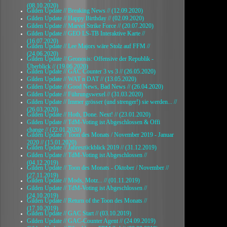
(08.10.2020)
Gilden Update // Breaking News // (12.09.2020)
Gilden Update // Happy Birthday // (02.09.2020)
Gilden Update // Marvel Strike Force // (20.07.2020)
Gilden Update // GEO LS-TB Interaktive Karte //
(16.07.2020)
Gilden Update // Lee Majors wäre Stolz auf FFM //
(24.06.2020)
Gilden Update // Geonosis: Offensive der Republik -
Überblick // (19.06.2020)
Gilden Update // GAC Counter 3 vs 3 // (26.05.2020)
Gilden Update // WAT n DAT // (13.05.2020)
Gilden Update // Good News, Bad News // (26.04.2020)
Gilden Update // Führungswexel // (31.03.2020)
Gilden Update // Immer grösser (und strenger!) sie werden... //
(26.03.2020)
Gilden Update // Hoth, Done. Next! // (23.01.2020)
Gilden Update // TdM-Voting ist Abgeschlossen & Offi
change // (22.01.2020)
Gilden Update // Toon des Monats / November 2019 - Januar
2020 // (15.01.2020)
Gilden Update // Jahresrückblick 2019 // (31.12.2019)
Gilden Update // TdM-Voting ist Abgeschlossen //
(04.12.2019)
Gilden Update // Toon des Monats - Oktober / November //
(27.11.2019)
Gilden Update // Mods, Motz... // (01.11.2019)
Gilden Update // TdM-Voting ist Abgeschlossen //
(24.10.2019)
Gilden Update // Return of the Toon des Monats //
(17.10.2019)
Gilden Update // GAC Start // (03.10.2019)
Gilden Update // GAC-Counter Agent // (24.09.2019)