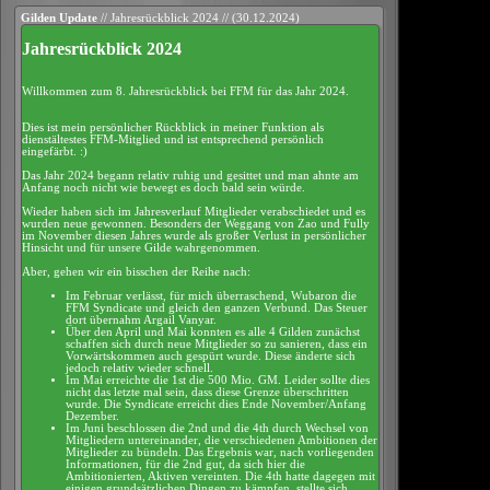
Gilden Update
// Jahresrückblick 2024 // (30.12.2024)
Jahresrückblick 2024
Willkommen zum 8. Jahresrückblick bei FFM für das Jahr 2024.
Dies ist mein persönlicher Rückblick in meiner Funktion als
dienstältestes FFM-Mitglied und ist entsprechend persönlich
eingefärbt. :)
Das Jahr 2024 begann relativ ruhig und gesittet und man ahnte am
Anfang noch nicht wie bewegt es doch bald sein würde.
Wieder haben sich im Jahresverlauf Mitglieder verabschiedet und es
wurden neue gewonnen. Besonders der Weggang von Zao und Fully
im November diesen Jahres wurde als großer Verlust in persönlicher
Hinsicht und für unsere Gilde wahrgenommen.
Aber, gehen wir ein bisschen der Reihe nach:
Im Februar verlässt, für mich überraschend, Wubaron die
FFM Syndicate und gleich den ganzen Verbund. Das Steuer
dort übernahm Argail Vanyar.
Über den April und Mai konnten es alle 4 Gilden zunächst
schaffen sich durch neue Mitglieder so zu sanieren, dass ein
Vorwärtskommen auch gespürt wurde. Diese änderte sich
jedoch relativ wieder schnell.
Im Mai erreichte die 1st die 500 Mio. GM. Leider sollte dies
nicht das letzte mal sein, dass diese Grenze überschritten
wurde. Die Syndicate erreicht dies Ende November/Anfang
Dezember.
Im Juni beschlossen die 2nd und die 4th durch Wechsel von
Mitgliedern untereinander, die verschiedenen Ambitionen der
Mitglieder zu bündeln. Das Ergebnis war, nach vorliegenden
Informationen, für die 2nd gut, da sich hier die
Ambitionierten, Aktiven vereinten. Die 4th hatte dagegen mit
einigen grundsätzlichen Dingen zu kämpfen, stellte sich