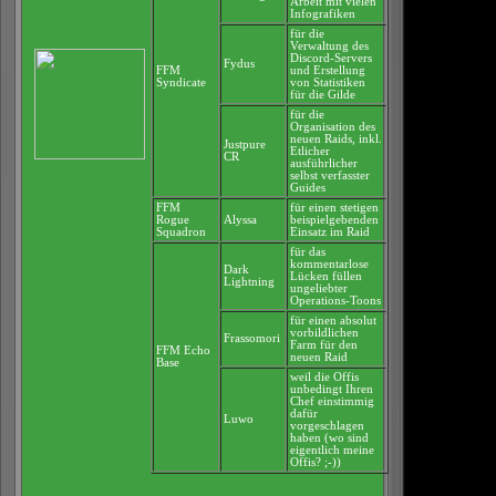
Arbeit mit vielen
Infografiken
für die
Verwaltung des
Discord-Servers
Fydus
FFM
und Erstellung
Syndicate
von Statistiken
für die Gilde
für die
Organisation des
neuen Raids, inkl.
Justpure
Etlicher
CR
ausführlicher
selbst verfasster
Guides
FFM
für einen stetigen
Rogue
Alyssa
beispielgebenden
Squadron
Einsatz im Raid
für das
kommentarlose
Dark
Lücken füllen
Lightning
ungeliebter
Operations-Toons
für einen absolut
vorbildlichen
Frassomori
Farm für den
FFM Echo
neuen Raid
Base
weil die Offis
unbedingt Ihren
Chef einstimmig
dafür
Luwo
vorgeschlagen
haben (wo sind
eigentlich meine
Offis? ;-))