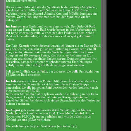
Ergebnisse verbesserte.
Bis zu diesem Monat hatte die Syndicate leider wichtige Mitglieder,
wie Argail, Krtn, M6b8n und Sorcerer verloren. Auch für den
Verbund waren die Discord-Admins Krtn und M6b8n durchaus ein
Verlust. Zum Glück konnte man sich bei der Syndicate wieder
aufrappeln.
Im Juni
genauer Ende Juni war es dann soweit. Der Order66-Raid
ging an den Start. Dieser Raid wurde bereits in den Vorbereitungen
auf hohe Priorität gestellt. Wir wollten den Fehler aus dem Naboo-
Raid nicht wiederholen, um den wir uns viel zu spät gekümmert
hatten.
Die Raid-Kämpfe waren diesmal wesentlich kürzer als im Naboo-Raid,
was bei den meisten sehr gut ankam. Allerdings wurde sehr schnell
klar, dass bei diesem Raid nur die Vorteile zogen, die Ihre Toons
komplett auf R9 gezogen hatten, was vor allem bei unseren f2p-
Spielern erst einmal für dicke Backen sorgte. Dennoch konnten wir
feststellen, dass jeder unserer Mitglieder unseren Empfehlungen
gefolgt ist und die fleißig die Raid-Toons gefarmt wurden.
Selbstverständlich war es Fully, der als erster die volle Punktzahl von
18 Mio im Raid erreichte.
Im Juli
startete die Ära der Piraten. Mit dieser Ära wurden dann bis
zum September Toons für zwei fast komplette Piraten-Trupps
eingeführt, die alle im neuen Raid verwendet werden konnten (auch
diese natürlich auf R9 $).
In diesem Monat übernahm @luwo wieder die Führung in der Echo
Base, erneut. Es gab über das Jahr einige Bewegungen in den
einzelnen Gilden, bei denen sich einige Unwuchten aus der Fusion zu
glätten begannen.
Im August
gab es die mittlerweile dritte Verleihung der Mäzen-
Medaille in der Geschichte von FFM. Diese Medaille wird für das
Geben von 10.000 Spenden verliehen und wurde bisher nur an
@Mephisto und @Zao verliehen.
Die Verleihung erfolgt an ScattBuster (ein toller Typ).