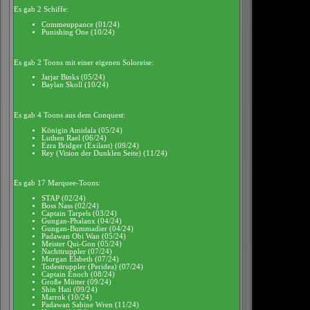
Es gab 2 Schiffe:
Commeuppance (01/24)
Punishing One (10/24)
Es gab 2 Toons mit einer eigenen Soloreise:
Jarjar Binks (05/24)
Baylan Skoll (10/24)
Es gab 4 Toons aus dem Conquest:
Königin Amidala (05/24)
Luthen Rael (06/24)
Ezra Bridger (Exilant) (09/24)
Rey (Vision der Dunklen Seite) (11/24)
Es gab 17 Marquee-Toons:
STAP (02/24)
Boss Nass (02/24)
Captain Tarpels (03/24)
Gungan-Phalanx (04/24)
Gungan-Bummadier (04/24)
Padawan Obi Wan (05/24)
Meister Qui-Gon (05/24)
Nachttruppler (07/24)
Morgan Elsbeth (07/24)
Todestruppler (Peridea) (07/24)
Captain Enoch (08/24)
Große Mütter (09/24)
Shin Hati (09/24)
Marrok (10/24)
Padawan Sabine Wren (11/24)