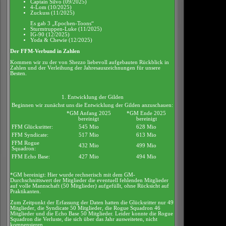
Captain Silvo (09/2025)
4-Lom (10/2025)
Zuckuss (11/2025)
Es gab 3 „Epochen-Toons“
Sturmtruppen-Luke (11/2025)
IG-90 (12/2025)
Yoda & Chewie (12/2025)
Der FFM-Verbund in Zahlen
Kommen wir zu der von Shezzo liebevoll aufgebauten Rückblick in
Zahlen und der Verleihung der Jahresauszeichnungen für unsere
Besten.
1. Entwicklung der Gilden
Beginnen wir zunächst uns die Entwicklung der Gilden anzuschauen:
*GM Anfang 2025
*GM Ende 2025
bereinigt
bereinigt
FFM Glücksritter:
545 Mio
628 Mio
FFM Syndicate:
517 Mio
613 Mio
FFM Rogue
432 Mio
499 Mio
Squadron:
FFM Echo Base:
427 Mio
494 Mio
*GM bereinigt: Hier wurde rechnerisch mit dem GM-
Durchschnittswert der Mitglieder die eventuell fehlenden Mitglieder
auf volle Mannschaft (50 Mitglieder) aufgefüllt, ohne Rücksicht auf
Praktikanten.
Zum Zeitpunkt der Erfassung der Daten hatten die Glücksritter nur 49
Mitglieder, die Syndicate 50 Mitglieder, die Rogue Squadron 46
Mitglieder und die Echo Base 50 Mitglieder. Leider konnte die Rogue
Squadron die Verluste, die sich über das Jahr ausweiteten, nicht
kompensieren.