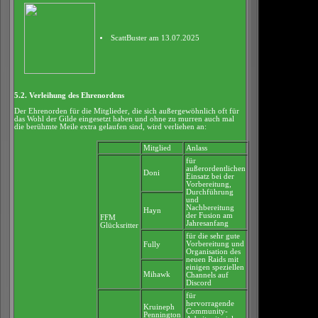
ScattBuster am 13.07.2025
5.2. Verleihung des Ehrenordens
Der Ehrenorden für die Mitglieder, die sich außergewöhnlich oft für
das Wohl der Gilde eingesetzt haben und ohne zu murren auch mal
die berühmte Meile extra gelaufen sind, wird verliehen an:
Mitglied
Anlass
für
außerordentlichen
Doni
Einsatz bei der
Vorbereitung,
Durchführung
und
Nachbereitung
Hayn
der Fusion am
FFM
Jahresanfang
Glücksritter
für die sehr gute
Vorbereitung und
Fully
Organisation des
neuen Raids mit
einigen speziellen
Mihawk
Channels auf
Discord
für
hervorragende
Kruineph
Community-
Pennington