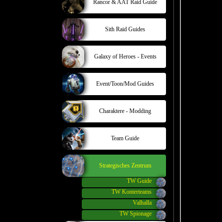
Rancor & AAT Raid Guide
Sith Raid Guides
Galaxy of Heroes - Events
Event/Toon/Mod Guides
Charaktere - Modding
Team Guide
Strategisches Zentrum
TW Guide
TW Konterteams
Valhalla
TW Spionage