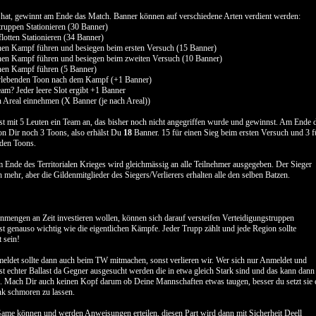
hat, gewinnt am Ende das Match. Banner können auf verschiedene Arten verdient werden:
truppen Stationieren (30 Banner)
lotten Stationieren (34 Banner)
inen Kampf führen und besiegen beim ersten Versuch (15 Banner)
inen Kampf führen und besiegen beim zweiten Versuch (10 Banner)
inen Kampf führen (5 Banner)
erlebenden Toon nach dem Kampf (+1 Banner)
am? Jeder leere Slot ergibt +1 Banner
n Areal einnehmen (X Banner (je nach Areal))
fst mit 5 Leuten ein Team an, das bisher noch nicht angegriffen wurde und gewinnst. Am Ende 
on Dir noch 3 Toons, also erhälst Du
18
Banner. 15 für einen Sieg beim ersten Versuch und 3 f
nden Toons.
Ende des Territorialen Krieges wird gleichmässig an alle Teilnehmer ausgegeben. Der Sieger
 mehr, aber die Gildenmitglieder des Siegers/Verlierers erhalten alle den selben Batzen.
 unmengen an Zeit investieren wollen, können sich darauf versteifen Verteidigungstruppen
ist genauso wichtig wie die eigentlichen Kämpfe. Jeder Trupp zählt und jede Region sollte
t sein!
eldet sollte dann auch beim TW mitmachen, sonst verlieren wir. Wer sich nur Anmeldet und
t echter Ballast da Gegner ausgesucht werden die in etwa gleich Stark sind und das kann dann
. Mach Dir auch keinen Kopf darum ob Deine Mannschaften etwas taugen, besser du setzt sie 
ank schmoren zu lassen.
Game können und werden Anweisungen erteilen, diesen Part wird dann mit Sicherheit Deell