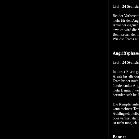
Läuft:
24 Stunde
Bei der Vorbereit
mehr für den Angr
Areal der eigenen
bzw. es wird die 
Beim setzen der T
Wie die Teams aus
Angriffsphase
Läuft:
24 Stunde
In dieser Phase g
Areale bis alle d
Team bisher noch 
überlebenden Angr
mehr Banner / wert
befinden sich bei
Die Kämpfe laufen
kann mehrere Team
Abklingzeit bleib
oder verliert, da
ist nicht möglich 
Banner