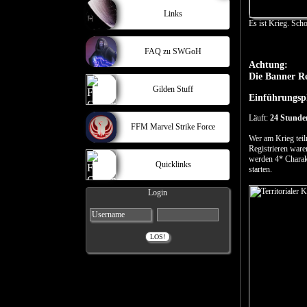
Links
Es ist Krieg. Sc
FAQ zu SWGoH
Achtung:
Die Banner Re
Gilden Stuff
Einführungsp
Läuft:
24 Stunde
FFM Marvel Strike Force
Wer am Krieg teil
Registrieren ware
werden 4* Charakt
Quicklinks
starten.
Login