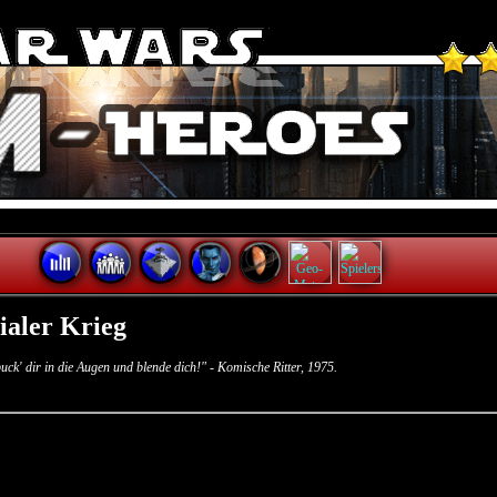
ialer Krieg
puck' dir in die Augen und blende dich!" - Komische Ritter, 1975.