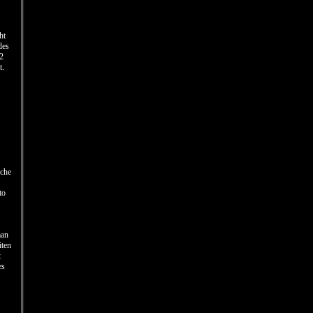
ht
des
 2
t.
sche
to
man
iten
t
es