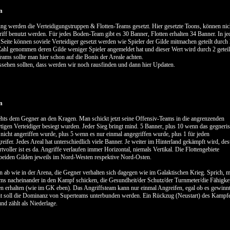
n
ung werden die Verteidigungstruppen & Flotten-Teams gesetzt. Hier gesetzte Toons, können nic
iff benutzt werden. Für jedes Boden-Team gibt es 30 Banner, Flotten erhalten 34 Banner. In je
 Seite können soviele Verteidiger gesetzt werden wie Spieler der Gilde mitmachen geteilt durch
Zahl genommen deren Gilde weniger Spieler angemeldet hat und dieser Wert wird durch 2 geteil
eams sollte man hier schon auf die Bonis der Areale achten.
sehen sollten, dass werden wir noch rausfinden und dann hier Updaten.
n
ehts dem Gegner an den Kragen. Man schickt jetzt seine Offensiv-Teams in die angrenzenden
ortigen Verteidiger besiegt wurden. Jeder Sieg bringt mind. 5 Banner, plus 10 wenn das gegneri
nicht angeriffen wurde, plus 5 wenn es nur einmal angegriffen wurde, plus 1 für jeden
eifer. Jedes Areal hat unterschiedlich viele Banner. Je weiter im Hinterland gekämpft wird, des
voller ist es da. Angriffe verlaufen immer Horizontal, niemals Vertikal. Die Flottengebiete
 beiden Gilden jeweils im Nord-Westen respektive Nord-Osten.
 ab wie in der Arena, die Gegner verhalten sich dagegen wie im Galaktischen Krieg. Sprich, 
s nacheinander in den Kampf schicken, die Gesundheit/der Schutz/der Turnmeter/die Fähigke
en erhalten (wie im GK eben). Das Angriffsteam kann nur einmal Angreifen, egal ob es gewinn
mit soll die Dominanz von Superteams unterbunden werden. Ein Rückzug (Neustart) des Kampf
und zählt als Niederlage.