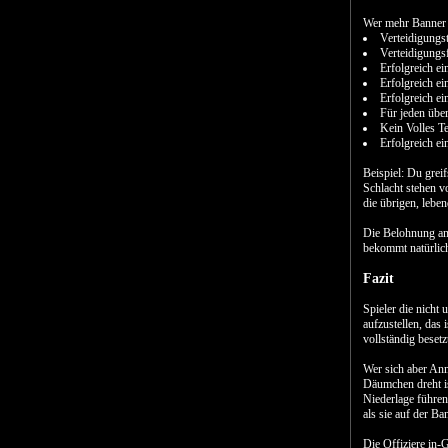
Wer mehr Banner 
Verteidigungs
Verteidigungsf
Erfolgreich e
Erfolgreich e
Erfolgreich e
Für jeden üb
Kein Volles Te
Erfolgreich ei
Beispiel: Du grei
Schlacht stehen v
die übrigen, lebe
Die Belohnung am 
bekommt natürlich
Fazit
Spieler die nicht
aufzustellen, das 
vollständig besetz
Wer sich aber Anm
Däumchen dreht is
Niederlage führen
als sie auf der B
Die Offiziere in-