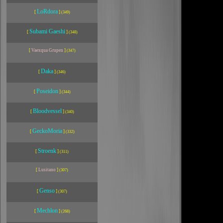
LoRdora
[
]
(349)
Subami Gaeshi
[
]
(348)
[
Vaexqua Grupen
]
(347)
Daka
[
]
(346)
Poseidon
[
]
(344)
Bloodvessel
[
]
(340)
GeckoMoria
[
]
(332)
Stroenk
[
]
(311)
[
Lusitano
]
(307)
Genso
[
]
(307)
Mechlon
[
]
(268)