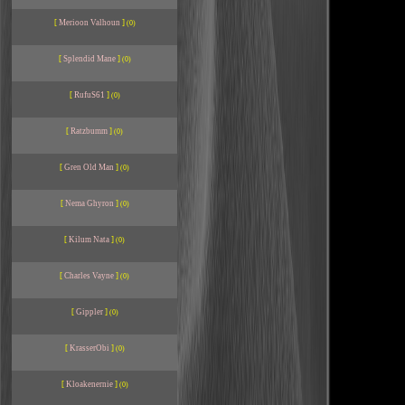
[
Merioon Valhoun
]
(0)
[
Splendid Mane
]
(0)
[
RufuS61
]
(0)
[
Ratzbumm
]
(0)
[
Gren Old Man
]
(0)
[
Nema Ghyron
]
(0)
[
Kilum Nata
]
(0)
[
Charles Vayne
]
(0)
[
Gippler
]
(0)
[
KrasserObi
]
(0)
[
Kloakenernie
]
(0)