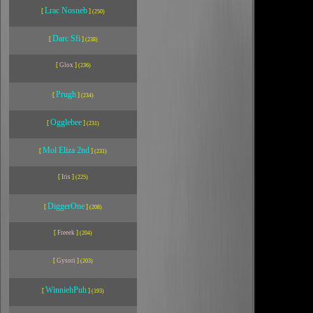
Lrac Nosneb
[
]
(250)
Darc Sfi
[
]
(238)
[
Glox
]
(236)
Prugh
[
]
(234)
Ogglebee
[
]
(231)
Mol Eliza 2nd
[
]
(231)
[
Iris
]
(225)
DiggerOne
[
]
(208)
[
Freeek
]
(204)
[
Gysori
]
(203)
WinniehPuh
[
]
(193)