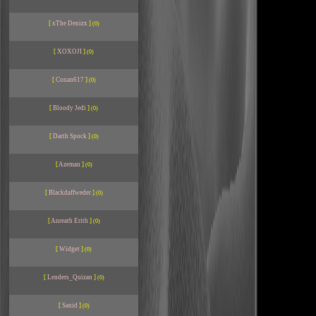
[
xThe Denizx
]
(0)
[
XOXOJI
]
(0)
[
Conan617
]
(0)
[
Bloody Jedi
]
(0)
[
Darth Spock
]
(0)
[
Azeman
]
(0)
[
Blackdaffweder
]
(0)
[
Anreath Erith
]
(0)
[
Widget
]
(0)
[
Lenders_Quizan
]
(0)
[
Sanid
]
(0)