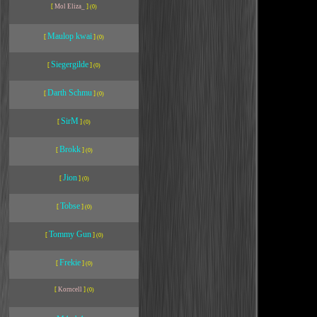
[
Mol Eliza_
]
(0)
Maulop kwai
[
]
(0)
Siegergilde
[
]
(0)
Darth Schmu
[
]
(0)
SirM
[
]
(0)
Brokk
[
]
(0)
Jion
[
]
(0)
Tobse
[
]
(0)
Tommy Gun
[
]
(0)
Frekie
[
]
(0)
[
Korncell
]
(0)