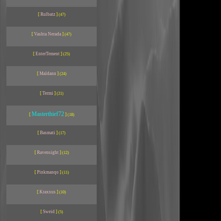
[
Rulbatz
]
(47)
[
Vashta Nerada
]
(47)
[
EnterTement
]
(25)
[
Maldann
]
(24)
[
Termi
]
(21)
Masterthief72
[
]
(18)
[
Basmati
]
(17)
[
Ravensight
]
(12)
[
Pinkmanqo
]
(11)
[
Kraxxus
]
(10)
[
Sweid
]
(5)