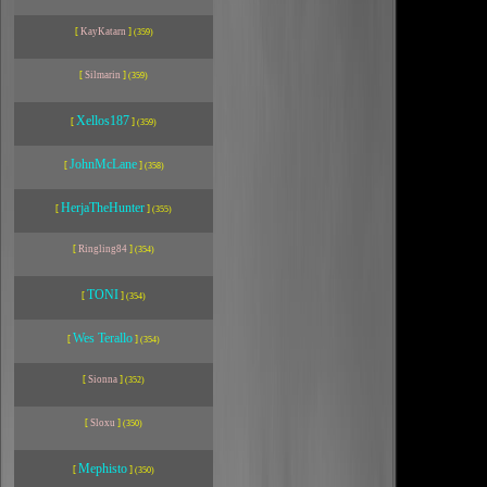
[
KayKatarn
]
(359)
[
Silmarin
]
(359)
Xellos187
[
]
(359)
JohnMcLane
[
]
(358)
HerjaTheHunter
[
]
(355)
[
Ringling84
]
(354)
TONI
[
]
(354)
Wes Terallo
[
]
(354)
[
Sionna
]
(352)
[
Sloxu
]
(350)
Mephisto
[
]
(350)