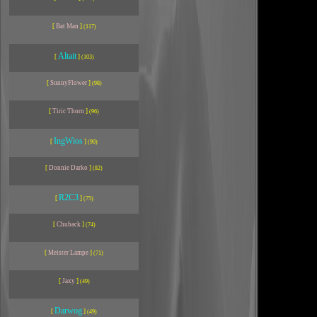
[
Bat Man
]
(117)
Altait
[
]
(103)
[
SunnyFlower
]
(98)
[
Tiric Thorn
]
(96)
IngWios
[
]
(90)
[
Donnie Darko
]
(82)
R2C3
[
]
(75)
[
Chuback
]
(74)
[
Meister Lampe
]
(71)
[
Jaxy
]
(49)
Darwog
[
]
(49)