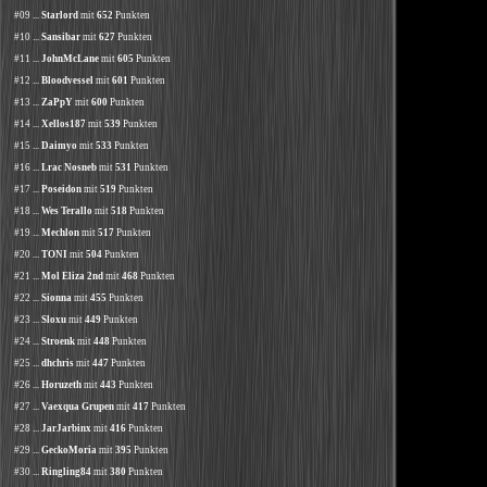
#09 ...
Starlord
mit
652
Punkten
#10 ...
Sansibar
mit
627
Punkten
#11 ...
JohnMcLane
mit
605
Punkten
#12 ...
Bloodvessel
mit
601
Punkten
#13 ...
ZaPpY
mit
600
Punkten
#14 ...
Xellos187
mit
539
Punkten
#15 ...
Daimyo
mit
533
Punkten
#16 ...
Lrac Nosneb
mit
531
Punkten
#17 ...
Poseidon
mit
519
Punkten
#18 ...
Wes Terallo
mit
518
Punkten
#19 ...
Mechlon
mit
517
Punkten
#20 ...
TONI
mit
504
Punkten
#21 ...
Mol Eliza 2nd
mit
468
Punkten
#22 ...
Sionna
mit
455
Punkten
#23 ...
Sloxu
mit
449
Punkten
#24 ...
Stroenk
mit
448
Punkten
#25 ...
dhchris
mit
447
Punkten
#26 ...
Horuzeth
mit
443
Punkten
#27 ...
Vaexqua Grupen
mit
417
Punkten
#28 ...
JarJarbinx
mit
416
Punkten
#29 ...
GeckoMoria
mit
395
Punkten
#30 ...
Ringling84
mit
380
Punkten