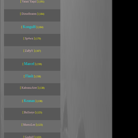
[
Vatari Yaqul
]
(191)
[
Dieselbraten
]
(184)
Kongul6
[
]
(184)
[
Sp4wn
]
(170)
[
ZaPpY
]
(167)
Marcel
[
]
(159)
Flash
[
]
(158)
[
Kabraxa Ater
]
(138)
Keanan
[
]
(138)
[
Bullseye
]
(125)
[
MuessLee
]
(123)
[
Godulf
]
(122)