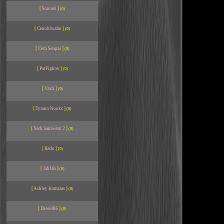
[
Sonoex
]
(0)
[
Cenobiwahn
]
(0)
[
Ceth Senpai
]
(0)
[
PatFighter
]
(0)
[
Vaxx
]
(0)
[
Tyrann Nooks
]
(0)
[
Yedi Saniwern 2
]
(0)
[
Rado
]
(0)
[
JabJab
]
(0)
[
Ashley Kamalas
]
(0)
[
Diesel86
]
(0)