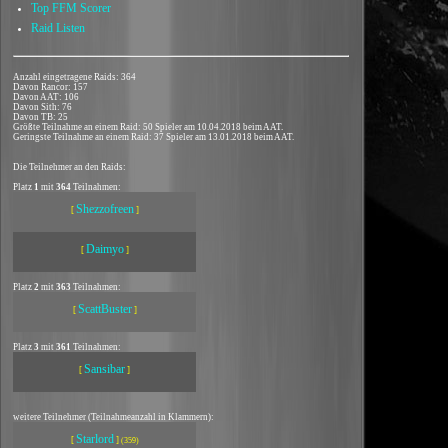
Top FFM Scorer
Raid Listen
Anzahl eingetragene Raids: 364
Davon Rancor: 157
Davon AAT: 106
Davon Sith: 76
Davon TB: 25
Größte Teilnahme an einem Raid: 50 Spieler am 10.04.2018 beim AAT.
Geringste Teilnahme an einem Raid: 37 Spieler am 13.01.2018 beim AAT.
Die Teilnehmer an den Raids:
Platz
1
mit
364
Teilnahmen:
Shezzofreen
[
]
Daimyo
[
]
Platz
2
mit
363
Teilnahmen:
ScattBuster
[
]
Platz
3
mit
361
Teilnahmen:
Sansibar
[
]
weitere Teilnehmer (Teilnahmeanzahl in Klammern):
Starlord
[
]
(359)