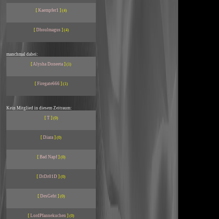
[
Kaempfer1
]
(4)
[
Dhoulmagus
]
(4)
manchmal dabei:
[
Alysha Doneeta
]
(1)
[
Firegate666
]
(1)
Kein Mitglied in diesem Zeitraum:
[
T
]
(0)
[
Diara
]
(0)
[
Bad Napf
]
(0)
[
DrDr01D
]
(0)
[
DesGeht
]
(0)
[
LordPfannekuchen
]
(0)