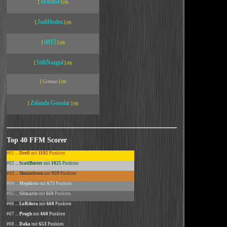
M4mb4
[
]
(0)
JodiHedez
[
]
(0)
0815
[
]
(0)
SithNazgul
[
]
(0)
[
Gizman
]
(0)
Zalanda Gosular
[
]
(0)
Top
40
FFM Scorer
#01 ...
Deell
mit
1182
Punkten
#02 ...
ScattBuster
mit
1025
Punkten
#03 ...
Shezzofreen
mit
959
Punkten
#04 ...
Mephisto
mit
673
Punkten
#05 ...
Silmarin
mit
660
Punkten
#06 ...
LoRdora
mit
660
Punkten
#07 ...
Prugh
mit
660
Punkten
#08 ...
Daka
mit
653
Punkten