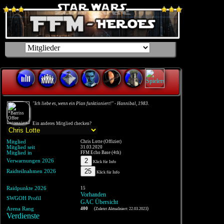
"Ich liebe es, wenn ein Plan funktioniert!" - Hannibal, 1983.
Ein anderes Mitglied checken?
Mitglied
Chris Lotte (Offizier)
Mitglied seit
31.03.2020
Mitglied in
FFM Echo Base (4th)
2
Verwarnungen 2026
Klick für Info
25
Raidteilnahmen 2026
Klick für Info
Raidpunkte 2026
15
Vorhanden
SWGOH Profil
GAC Übersicht
Arena Rang
400
(
)
Zuletzt Aktualisiert: 22.03.2023
Verdienste