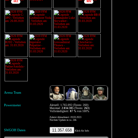
DEZ
NOV
Arena Team
Powermeter
Aktuell: 1.765.092 (Toons: 260)
Maximal:
2.034.305
(Toons:
263
)
Vollständigkeit:
87 %
von 100%
Zuletzt Aktualisiert: 19.03.2023
Nächste Update in ca. 24h
11.357.658
SWGOH Daten
Klick für Info