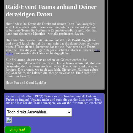
Raid/Event Teams anhand Deiner
derzeitigen Daten
Hier findest Du Teams die Direkt auf deinen Toon-Pool ausgelegt
sind. Die vordefinierten Teams werden jederzeit erweitert aber wer
selber gute Teams für bestimmte Events/Arena/Raids gefunden hat,
kann uns das gerne Mitteilen - wir alle profitieren davon.
Die Daten hier werden mit deinem SWGOH.GG Profil abgeglichen
und zwar Täglich einmal. Es kann sein das die deine Daten teilweise
bis zu 3 Tage alt sind, berechne das mit ein. Wer gerne alle Teams
sehen will für die jeweilige Kategorie, schaut einfach in unseren
Team
, dort werden die Daten nicht abgeglichen.
Guide
Zur Erklärung, dessen was zu sehen ist: Gelistet werden die
Kategorien und darin die Teams wo Du die Toons schon hat, aber die
Gearstufe oder die Sterne noch schleifen. Die Bunten sind die guten,
fertigen. Die grauen, wo noch was fehlt. Die gelben Plaketen geben
die Gear Stufe, die Lilanen die Menge an Zetas an. Ein
*
steht für
minimum Gear 7.
Have Fun und Good Luck! :)
Keine Lust händisch
197
(!) Teams zu durchsuchen um zB Deinen
Teebo
zu finden? Verzage nicht und such dir aus der Liste einen Toon
aus und lass Dir die Teams anzeigen, wo wir ihn für nützlich erachten!