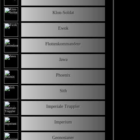
Klon-Soldat
Ewok
Flottenkommandeur
Jawa
Phoenix
Sith
Imperiale Truppler
Imperium
Geonosianer