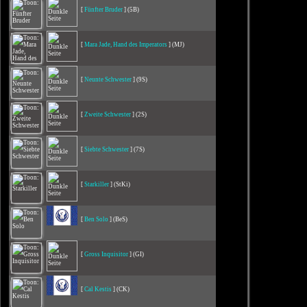
[
Fünfter Bruder
] (5B)
[
Mara Jade, Hand des Imperators
] (MJ)
[
Neunte Schwester
] (9S)
[
Zweite Schwester
] (2S)
[
Siebte Schwester
] (7S)
[
Starkiller
] (StKi)
[
Ben Solo
] (BeS)
[
Gross Inquisitor
] (GI)
[
Cal Kestis
] (CK)