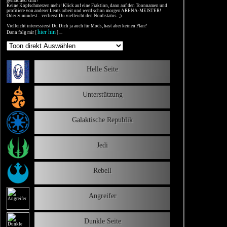
gemodded sind?
Keine Kopfschmerzen mehr! Klick auf eine Fraktion, dann auf den Toonnamen und
profitiere von anderer Leuts arbeit und werd schon morgen ARENA-MEISTER!
Oder zumindest... verlierst Du vielleicht den Noobstatus. ;)
Vielleicht interessierst Du Dich ja auch für Mods, hast aber keinen Plan?
hier hin
Dann folg mir [
] ...
Helle Seite
Unterstützung
Galaktische Republik
Jedi
Rebell
Angreifer
Dunkle Seite