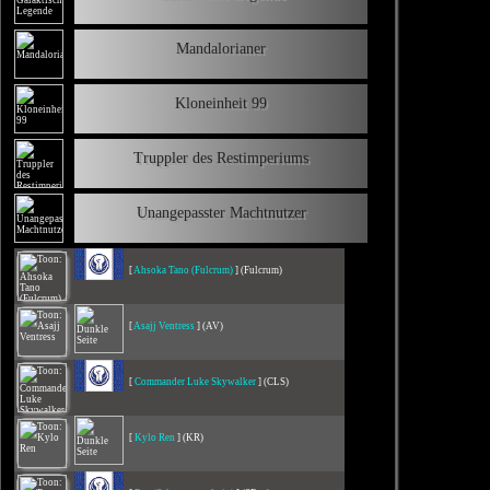
Mandalorianer
Kloneinheit 99
Truppler des Restimperiums
Unangepasster Machtnutzer
[
Ahsoka Tano (Fulcrum)
] (Fulcrum)
[
Asajj Ventress
] (AV)
[
Commander Luke Skywalker
] (CLS)
[
Kylo Ren
] (KR)