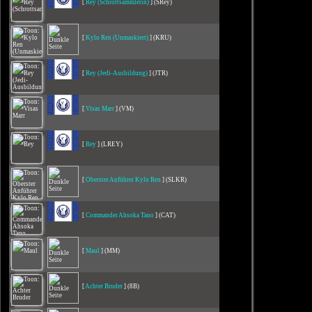
[
Rey (Schrottsammlerin)
] (SRey)
[
Kylo Ren (Unmaskiert)
] (KRU)
[
Rey (Jedi-Ausbildung)
] (JTR)
[
Visas Marr
] (VM)
[
Rey
] (LREY)
[
Oberster Anführer Kylo Ren
] (SLKR)
[
Commander Ahsoka Tano
] (CAT)
[
Maul
] (MM)
[
Achter Bruder
] (8B)