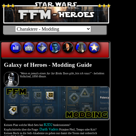
Galaxy of Heroes - Modding Guide
"Wenn es jemals einen Jar Jar Binks Toon gibt, bin ich raus!" - beliebtes
Volkslied, 1890-Heute.
R2D2
Keinen Plan welche Mod-Sets bei
funktionieren?
Darth Vaders
Kopfschütteln über die Frage:
Primärer Pfeil, Tempo oder Krit?
Keinen Bock in die Jedi-Akademie zu gehen nur damit die Toons mal ordentlich