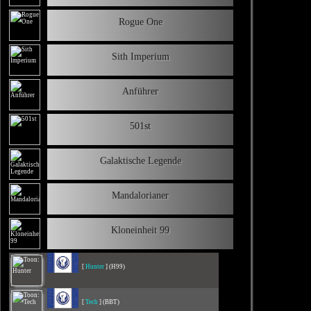
Rogue One
Sith Imperium
Anführer
501st
Galaktische Legende
Mandalorianer
Kloneinheit 99
[
Hunter
] (H99)
[
Tech
] (BBT)