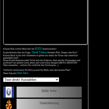
R2D2
Keinen Plan welche Mod-Sets bei
funktionieren?
Darth Vaders
Kopfschütteln über die Frage:
Primärer Pfeil, Tempo oder Krit?
Keinen Bock in die Jedi-Akademie zu gehen nur damit die Toons mal ordentlich
gemodded sind?
Keine Kopfschmerzen mehr! Klick auf eine Fraktion, dann auf den Toonnamen und
profitiere von anderer Leuts arbeit und werd schon morgen ARENA-MEISTER!
Oder zumindest... verlierst Du vielleicht den Noobstatus. ;)
Vielleicht interessierst Du Dich ja auch für Mods, hast aber keinen Plan?
hier hin
Dann folg mir [
] ...
Helle Seite
Unterstützung