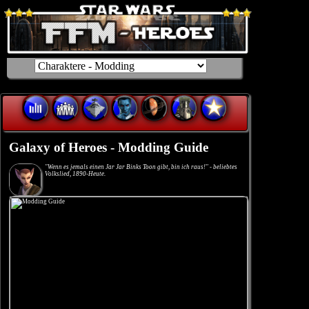
Galaxy of Heroes - Modding Guide
"Wenn es jemals einen Jar Jar Binks Toon gibt, bin ich raus!" - beliebtes
Volkslied, 1890-Heute.