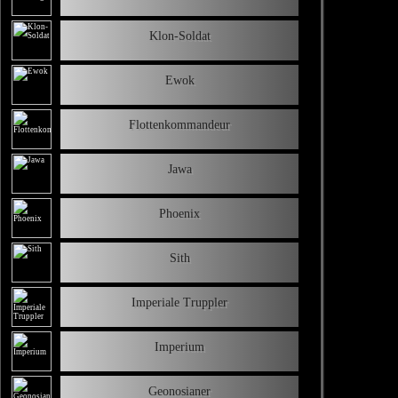
Klon-Soldat
Ewok
Flottenkommandeur
Jawa
Phoenix
Sith
Imperiale Truppler
Imperium
Geonosianer