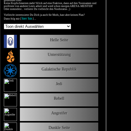
gemodded sind?
Keine Kopfschmerzen mehr! Klick auf eine Fraktion, dann auf den Toonnamen und
profitiere von anderer Leuts arbeit und werd schon morgen ARENA-MEISTER!
Oder zumindest... verlierst Du vielleicht den Noobstatus. ;)
Vielleicht interessierst Du Dich ja auch für Mods, hast aber keinen Plan?
hier hin
Dann folg mir [
] ...
Helle Seite
Unterstützung
Galaktische Republik
Jedi
Rebell
Angreifer
Dunkle Seite