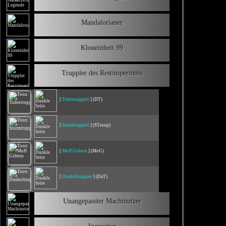
Mandalorianer
Kloneinheit 99
Truppler des Restimperiums
[
Todestruppler
] (DT)
[
Sturmtruppler
] (STroop)
[
Moff Gideon
] (MoG)
[
Dunkeltruppler
] (DaT)
Unangepasster Machtnutzer