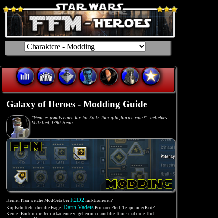
Galaxy of Heroes - Modding Guide
"Wenn es jemals einen Jar Jar Binks Toon gibt, bin ich raus!" - beliebtes
Volkslied, 1890-Heute.
R2D2
Keinen Plan welche Mod-Sets bei
funktionieren?
Darth Vaders
Kopfschütteln über die Frage:
Primärer Pfeil, Tempo oder Krit?
Keinen Bock in die Jedi-Akademie zu gehen nur damit die Toons mal ordentlich