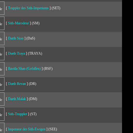
[
Truppler des Sith-Imperiums
] (SET)
[
Sith-Marodeur
] (SM)
[
Darth Sion
] (DaS)
[
Darth Traya
] (TRAYA)
[
Bastila Shan (Gefallen)
] (BSF)
[
Darth Revan
] (DR)
[
Darth Malak
] (DM)
[
Sith-Truppler
] (ST)
[
Imperator der Sith-Ewigen
] (SEE)