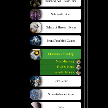
Rancor & AAT Raid Guide
Sith Raid Guides
Galaxy of Heroes - Events
Event/Toon/Mod Guides
Charaktere - Modding
Mod-Messi(as)
FAQ zu Mods
Toon des Monats
Team Guide
Strategisches Zentrum
Links