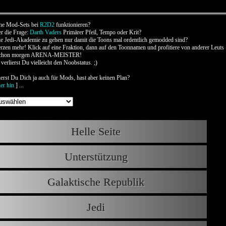
he Mod-Sets bei
R2D2
funktionieren?
r die Frage:
Darth Vaders
Primärer Pfeil, Tempo oder Krit?
ie Jedi-Akademie zu gehen nur damit die Toons mal ordentlich gemodded sind?
en mehr! Klick auf eine Fraktion, dann auf den Toonnamen und profitiere von anderer Leuts
d schon morgen ARENA-MEISTER!
verlierst Du vielleicht den Noobstatus. ;)
sierst Du Dich ja auch für Mods, hast aber keinen Plan?
ier hin
] ...
Helle Seite
Unterstützung
Galaktische Republik
Jedi