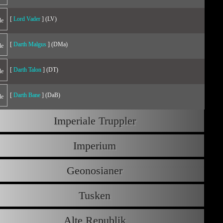
[
Lord Vader
] (LV)
[
Darth Malgus
] (DMa)
[
Darth Talon
] (DT)
[
Darth Bane
] (DaB)
Imperiale Truppler
Imperium
Geonosianer
Tusken
Alte Republik