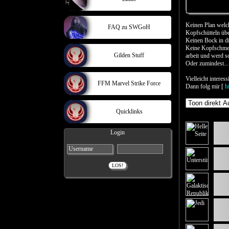
Keinen Plan welc
FAQ zu SWGoH
Kopfschütteln übe
Keinen Bock in d
Keine Kopfschmerz
Gilden Stuff
arbeit und wer
Oder zumindest... 
Vielleicht interes
FFM Marvel Strike Force
Dann folg mir [
h
Quicklinks
Login