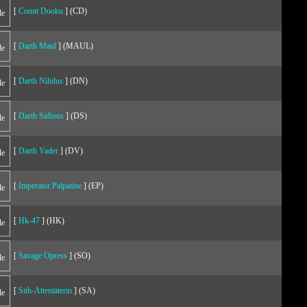
[
Count Dooku
] (CD)
[
Darth Maul
] (MAUL)
[
Darth Nihilus
] (DN)
[
Darth Sidious
] (DS)
[
Darth Vader
] (DV)
[
Imperator Palpatine
] (EP)
[
Hk-47
] (HK)
[
Savage Opress
] (SO)
[
Sith-Attentäterin
] (SA)