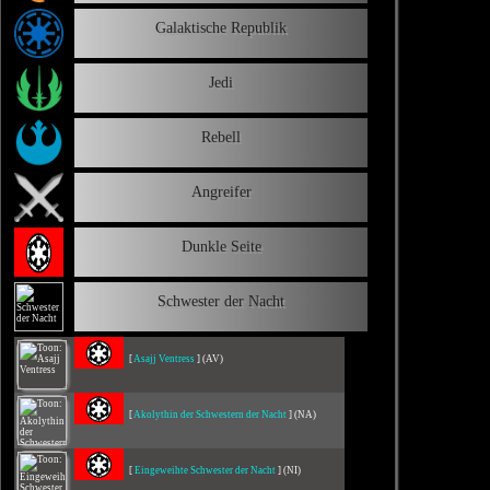
Galaktische Republik
Jedi
Rebell
Angreifer
Dunkle Seite
Schwester der Nacht
[
Asajj Ventress
] (AV)
[
Akolythin der Schwestern der Nacht
] (NA)
[
Eingeweihte Schwester der Nacht
] (NI)