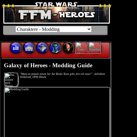
Galaxy of Heroes - Modding Guide
"Wenn es jemals einen Jar Jar Binks Toon gibt, bin ich raus!" - beliebtes
Volkslied, 1890-Heute.