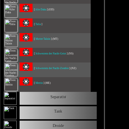
[
Alte Daka
] (OD)
[
Talia
]
[
Mutter Talzin
] (MT)
[
Schwestern der Nacht-Geist
] (NS)
[
Schwestern der Nacht-Zombie
] (NZ)
[
Merrin
] (ME)
Separatist
Tank
Droide