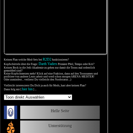
R2D2
Keinen Plan welche Mod-Sets bei
funktionieren?
Darth Vaders
Kopfschütteln über die Frage:
Primärer Pfeil, Tempo oder Krit?
Keinen Bock in die Jedi-Akademie zu gehen nur damit die Toons mal ordentlich
gemodded sind?
Keine Kopfschmerzen mehr! Klick auf eine Fraktion, dann auf den Toonnamen und
profitiere von anderer Leuts arbeit und werd schon morgen ARENA-MEISTER!
Oder zumindest... verlierst Du vielleicht den Noobstatus. ;)
Vielleicht interessierst Du Dich ja auch für Mods, hast aber keinen Plan?
hier hin
Dann folg mir [
] ...
Helle Seite
Unterstützung