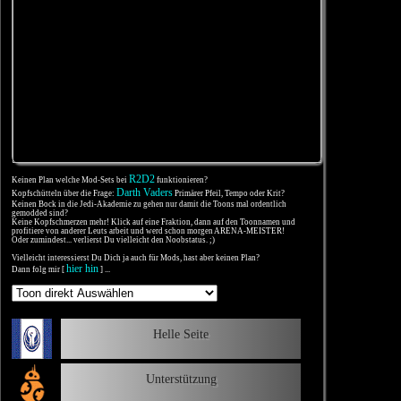
R2D2
Keinen Plan welche Mod-Sets bei
funktionieren?
Darth Vaders
Kopfschütteln über die Frage:
Primärer Pfeil, Tempo oder Krit?
Keinen Bock in die Jedi-Akademie zu gehen nur damit die Toons mal ordentlich
gemodded sind?
Keine Kopfschmerzen mehr! Klick auf eine Fraktion, dann auf den Toonnamen und
profitiere von anderer Leuts arbeit und werd schon morgen ARENA-MEISTER!
Oder zumindest... verlierst Du vielleicht den Noobstatus. ;)
Vielleicht interessierst Du Dich ja auch für Mods, hast aber keinen Plan?
hier hin
Dann folg mir [
] ...
Helle Seite
Unterstützung