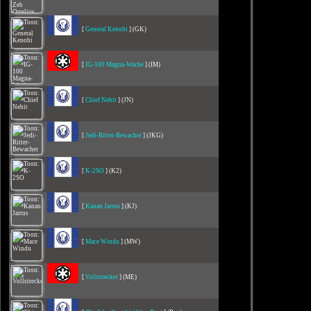
[
General Kenobi
] (GK)
[
IG-100 Magna-Wache
] (IM)
[
Chief Nebit
] (JN)
[
Jedi-Ritter-Bewacher
] (JKG)
[
K-2SO
] (K2)
[
Kanan Jarrus
] (KJ)
[
Mace Windu
] (MW)
[
Vollstrecker
] (ME)