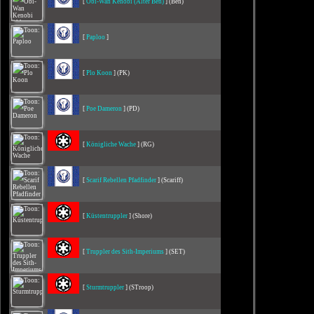
[
Obi-Wan Kenobi (Alter Ben)
] (Ben)
[
Paploo
]
[
Plo Koon
] (PK)
[
Poe Dameron
] (PD)
[
Königliche Wache
] (RG)
[
Scarif Rebellen Pfadfinder
] (Scariff)
[
Küstentruppler
] (Shore)
[
Truppler des Sith-Imperiums
] (SET)
[
Sturmtruppler
] (STroop)