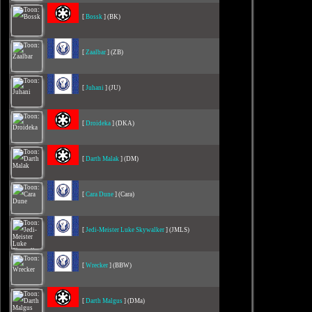
[
Bossk
] (BK)
[
Zaalbar
] (ZB)
[
Juhani
] (JU)
[
Droideka
] (DKA)
[
Darth Malak
] (DM)
[
Cara Dune
] (Cara)
[
Jedi-Meister Luke Skywalker
] (JMLS)
[
Wrecker
] (BBW)
[
Darth Malgus
] (DMa)