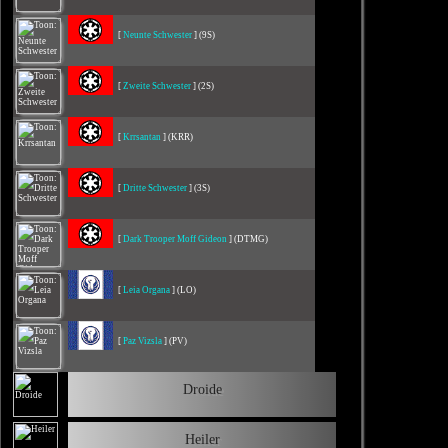
[
Neunte Schwester
] (9S)
[
Zweite Schwester
] (2S)
[
Krrsantan
] (KRR)
[
Dritte Schwester
] (3S)
[
Dark Trooper Moff Gideon
] (DTMG)
[
Leia Organa
] (LO)
[
Paz Vizsla
] (PV)
Droide
Heiler