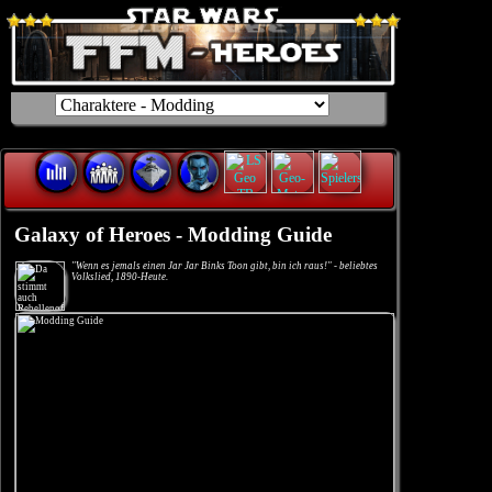
Galaxy of Heroes - Modding Guide
"Wenn es jemals einen Jar Jar Binks Toon gibt, bin ich raus!" - beliebtes
Volkslied, 1890-Heute.