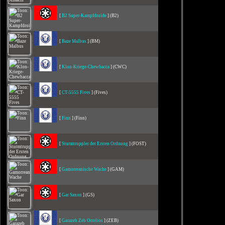
[
B2 Super-Kampfdroide
] (B2)
[
Baze Malbus
] (BM)
[
Klon-Kriege-Chewbacca
] (CWC)
[
CT-5555 Fives
] (Fives)
[
Finn
] (Finn)
[
Sturmtruppler der Ersten Ordnung
] (FOST)
[
Gamorreanische Wache
] (GAM)
[
Gar Saxon
] (GS)
[
Garazeb Zeb Orrelios
] (ZEB)