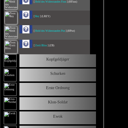
[
Held des Widerstandes Finn
] (HFinn)
[
Rey
] (LREY)
[
Held des Widerstandes Poe
] (HPoe)
[
Zorii Bliss
] (ZB)
Kopfgeldjäger
Schurken
Erste Ordnung
Klon-Soldat
Ewok