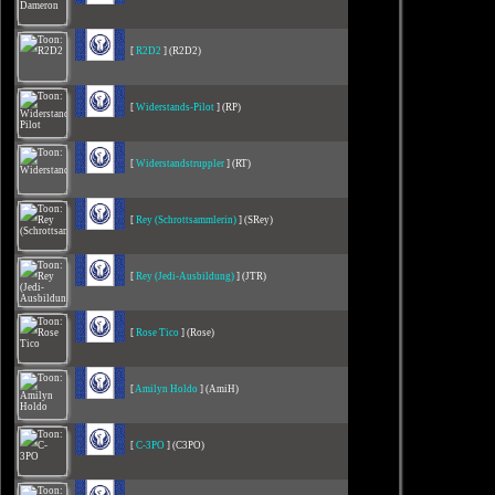
[
R2D2
] (R2D2)
[
Widerstands-Pilot
] (RP)
[
Widerstandstruppler
] (RT)
[
Rey (Schrottsammlerin)
] (SRey)
[
Rey (Jedi-Ausbildung)
] (JTR)
[
Rose Tico
] (Rose)
[
Amilyn Holdo
] (AmiH)
[
C-3PO
] (C3PO)