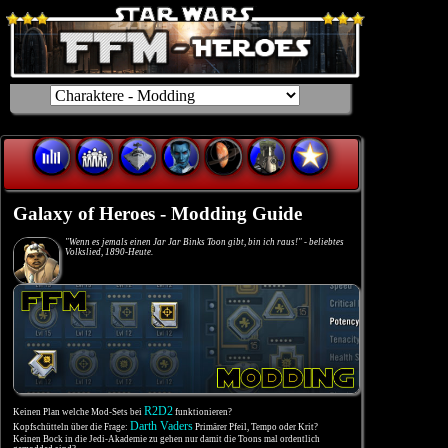
Galaxy of Heroes - Modding Guide
"Wenn es jemals einen Jar Jar Binks Toon gibt, bin ich raus!" - beliebtes
Volkslied, 1890-Heute.
R2D2
Keinen Plan welche Mod-Sets bei
funktionieren?
Darth Vaders
Kopfschütteln über die Frage:
Primärer Pfeil, Tempo oder Krit?
Keinen Bock in die Jedi-Akademie zu gehen nur damit die Toons mal ordentlich