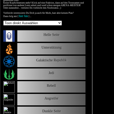
gemodded sind?
Keine Kopfschmerzen mehr! Klick auf eine Fraktion, dann auf den Toonnamen und
profitiere von anderer Leuts arbeit und werd schon morgen ARENA-MEISTER!
Oder zumindest... verlierst Du vielleicht den Noobstatus. ;)
Vielleicht interessierst Du Dich ja auch für Mods, hast aber keinen Plan?
hier hin
Dann folg mir [
] ...
Helle Seite
Unterstützung
Galaktische Republik
Jedi
Rebell
Angreifer
Dunkle Seite