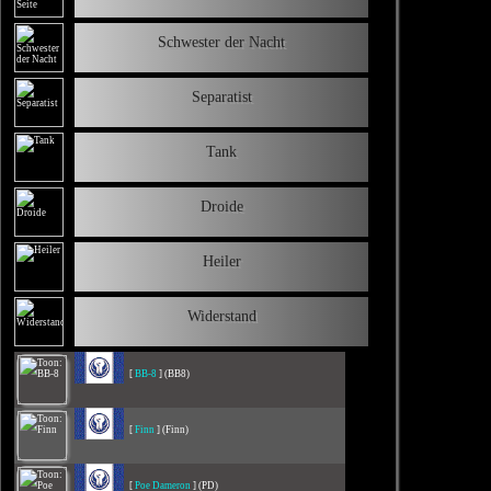
Schwester der Nacht
Separatist
Tank
Droide
Heiler
Widerstand
[
BB-8
] (BB8)
[
Finn
] (Finn)
[
Poe Dameron
] (PD)