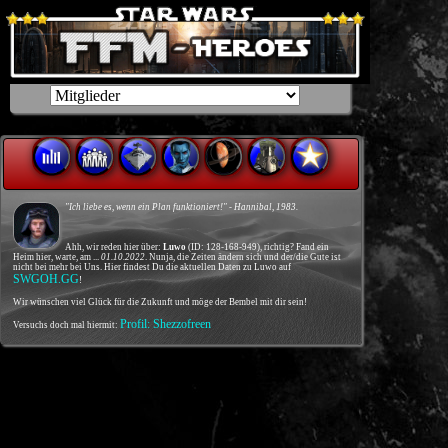
"Ich liebe es, wenn ein Plan funktioniert!" - Hannibal, 1983.
Ahh, wir reden hier über:
Luwo
(ID: 128-168-949), richtig? Fand ein
Heim hier, warte, am ...
01.10.2022
. Nunja, die Zeiten ändern sich und der/die Gute ist
nicht bei mehr bei Uns. Hier findest Du die aktuellen Daten zu Luwo auf
SWGOH.GG
!
Wir wünschen viel Glück für die Zukunft und möge der Bembel mit dir sein!
Profil: Shezzofreen
Versuchs doch mal hiermit: