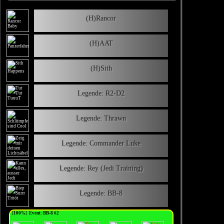
(H)Rancor
(H)AAT
(H)Sith
Legende: R2-D2
Legende: Thrawn
Legende: Commander Luke
Legende: Rey (Jedi Training)
Legende: BB-8
[
100%
]
Event: BB-8 #2