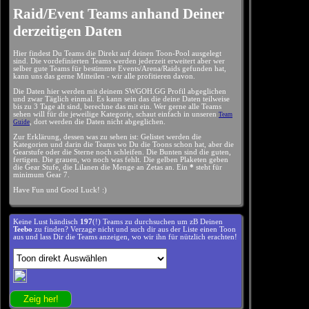
Raid/Event Teams anhand Deiner
derzeitigen Daten
Hier findest Du Teams die Direkt auf deinen Toon-Pool ausgelegt
sind. Die vordefinierten Teams werden jederzeit erweitert aber wer
selber gute Teams für bestimmte Events/Arena/Raids gefunden hat,
kann uns das gerne Mitteilen - wir alle profitieren davon.
Die Daten hier werden mit deinem SWGOH.GG Profil abgeglichen
und zwar Täglich einmal. Es kann sein das die deine Daten teilweise
bis zu 3 Tage alt sind, berechne das mit ein. Wer gerne alle Teams
sehen will für die jeweilige Kategorie, schaut einfach in unseren
Team
, dort werden die Daten nicht abgeglichen.
Guide
Zur Erklärung, dessen was zu sehen ist: Gelistet werden die
Kategorien und darin die Teams wo Du die Toons schon hat, aber die
Gearstufe oder die Sterne noch schleifen. Die Bunten sind die guten,
fertigen. Die grauen, wo noch was fehlt. Die gelben Plaketen geben
die Gear Stufe, die Lilanen die Menge an Zetas an. Ein
*
steht für
minimum Gear 7.
Have Fun und Good Luck! :)
Keine Lust händisch
197
(!) Teams zu durchsuchen um zB Deinen
Teebo
zu finden? Verzage nicht und such dir aus der Liste einen Toon
aus und lass Dir die Teams anzeigen, wo wir ihn für nützlich erachten!