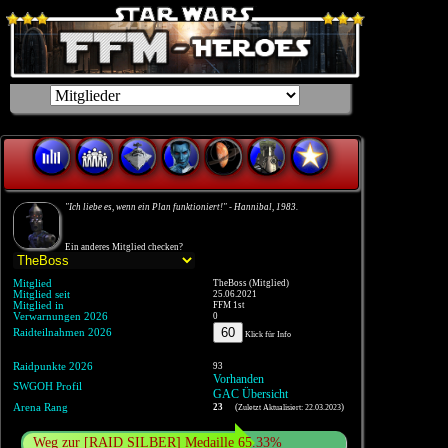
"Ich liebe es, wenn ein Plan funktioniert!" - Hannibal, 1983.
Ein anderes Mitglied checken?
Mitglied
TheBoss (Mitglied)
Mitglied seit
25.06.2021
Mitglied in
FFM 1st
Verwarnungen 2026
0
60
Raidteilnahmen 2026
Klick für Info
Raidpunkte 2026
93
Vorhanden
SWGOH Profil
GAC Übersicht
Arena Rang
23
(
)
Zuletzt Aktualisiert: 22.03.2023
Weg zur [RAID SILBER] Medaille 65.33%