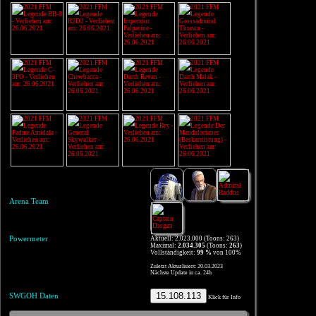
Arena Team
Powermeter
Aktuell: 2.023.000 (Toons: 263)
Maximal:
2.034.305
(Toons:
263
)
Vollständigkeit:
99 %
von 100%
Zuletzt Aktualisiert: 20.03.2023
Nächste Update in ca. 24h
15.108.113
SWGOH Daten
Klick für Info