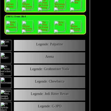
[
100%
]
Event: Bb-8
Legende: Palpatine
Arena
Legende: Großmeister Yoda
Legende: Chewbacca
Legende: Jedi Ritter Revan
Legende: C-3PO