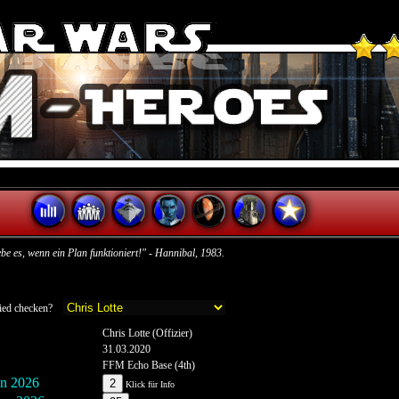
ebe es, wenn ein Plan funktioniert!" - Hannibal, 1983.
glied checken?
Chris Lotte (Offizier)
31.03.2020
FFM Echo Base (4th)
n 2026
2
Klick für Info