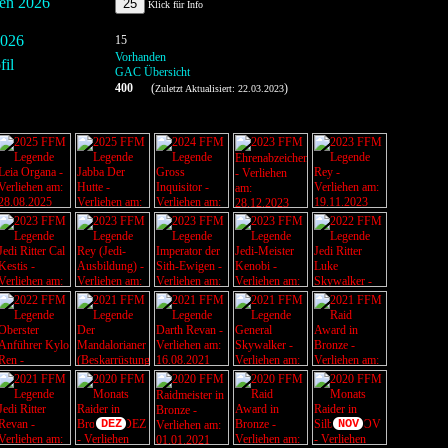
men 2026
25
Klick für Info
2026
15
Vorhanden
il
GAC Übersicht
400
(
)
Zuletzt Aktualisiert: 22.03.2023
DEZ
NOV