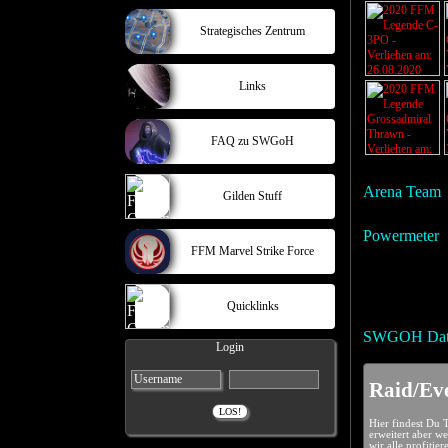
Strategisches Zentrum
Links
FAQ zu SWGoH
Arena Team
Gilden Stuff
Powermeter
FFM Marvel Strike Force
Quicklinks
SWGOH Dat
Login
Raid/Eve
Hier findest Du 
erweitert aber w
wir alle profitie