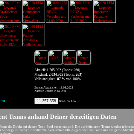
Aktuell: 1.765.092 (Toons: 260)
Maximal:
2.034.305
(Toons:
263
)
Vollständigkeit:
87 %
von 100%
Zuletzt Aktualisiert: 19.03.2023
Nächste Update in ca. 24h
en
11.357.658
Klick für Info
nt Teams anhand Deiner derzeitigen Daten
Teams die Direkt auf deinen Toon-Pool ausgelegt sind. Die vordefinierten Teams werden jederzeit
er selber gute Teams für bestimmte Events/Arena/Raids gefunden hat, kann uns das gerne Mitteile
ren davon.