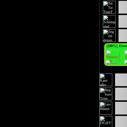
[
100%
]
Even