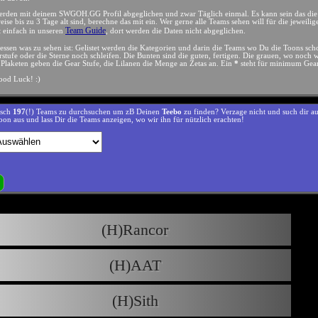
werden mit deinem SWGOH.GG Profil abgeglichen und zwar Täglich einmal. Es kann sein das die
eise bis zu 3 Tage alt sind, berechne das mit ein. Wer gerne alle Teams sehen will für die jeweilig
Team Guide
t einfach in unseren
, dort werden die Daten nicht abgeglichen.
essen was zu sehen ist: Gelistet werden die Kategorien und darin die Teams wo Du die Toons sch
rstufe oder die Sterne noch schleifen. Die Bunten sind die guten, fertigen. Die grauen, wo noch 
n Plaketen geben die Gear Stufe, die Lilanen die Menge an Zetas an. Ein
*
steht für minimum Gear
od Luck! :)
isch
197
(!) Teams zu durchsuchen um zB Deinen
Teebo
zu finden? Verzage nicht und such dir a
Toon aus und lass Dir die Teams anzeigen, wo wir ihn für nützlich erachten!
(H)Rancor
(H)AAT
(H)Sith