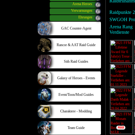
Raidteilnah
Arena Heroes
Verwarnungen
Raidpunkte 
Ehrungen
SWGOH Prof
Arena Rang
GAC Counter-Agent
Verdienste
Rancor & AAT Raid Guide
Sith Raid Guides
Galaxy of Heroes - Events
Event/Toon/Mod Guides
Charaktere - Modding
Team Guide
MÄR