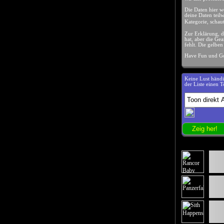
Die Daten hier 
deine Daten teilw
Kategorie, schau
Zur Erklärung, d
hat, aber die Gea
fehlt. Die gelbe
Have Fun und Go
Keine Lust händ
der Liste einen 