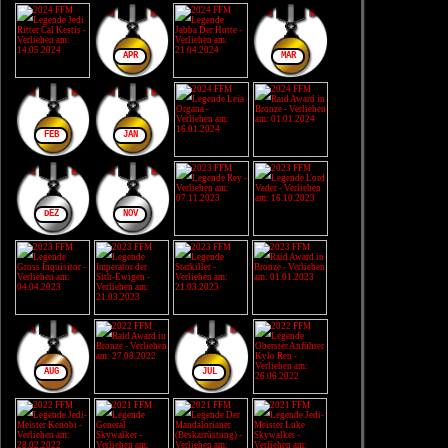
APR
MÄR
FEB
JAN
DEZ
NOV
AUG
JUL