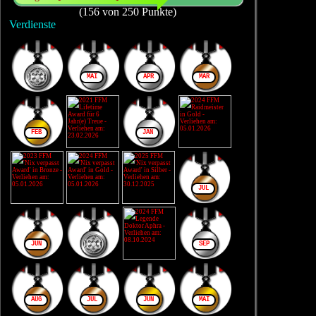
(156 von 250 Punkte)
Verdienste
MAI
APR
MÄR
FEB
JAN
JUL
JUN
SEP
AUG
JUL
JUN
MAI