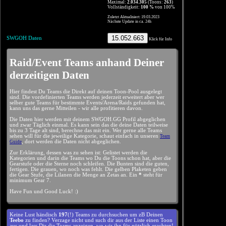
Maximal:
2.034.305
(Toons:
263
)
Vollständigkeit:
100 %
von 100%
Zuletzt Aktualisiert: 19.03.2023
Nächste Update in ca. 24h
15.052.663
SWGOH Daten
Klick für Info
Raid/Event Teams anhand Deiner
derzeitigen Daten
Hier findest Du Teams die Direkt auf deinen Toon-Pool ausgelegt
sind. Die vordefinierten Teams werden jederzeit erweitert aber wer
selber gute Teams für bestimmte Events/Arena/Raids gefunden hat,
kann uns das gerne Mitteilen - wir alle profitieren davon.
Die Daten hier werden mit deinem SWGOH.GG Profil abgeglichen
und zwar Täglich einmal. Es kann sein das die deine Daten teilweise
bis zu 3 Tage alt sind, berechne das mit ein. Wer gerne alle Teams
sehen will für die jeweilige Kategorie, schaut einfach in unseren
Team
, dort werden die Daten nicht abgeglichen.
Guide
Zur Erklärung, dessen was zu sehen ist: Gelistet werden die
Kategorien und darin die Teams wo Du die Toons schon hat, aber die
Gearstufe oder die Sterne noch schleifen. Die Bunten sind die guten,
fertigen. Die grauen, wo noch was fehlt. Die gelben Plaketen geben
die Gear Stufe, die Lilanen die Menge an Zetas an. Ein
*
steht für
minimum Gear 7.
Have Fun und Good Luck! :)
Keine Lust händisch
197
(!) Teams zu durchsuchen um zB Deinen
Teebo
zu finden? Verzage nicht und such dir aus der Liste einen Toon
aus und lass Dir die Teams anzeigen, wo wir ihn für nützlich erachten!