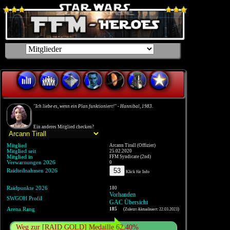
"Ich liebe es, wenn ein Plan funktioniert!" - Hannibal, 1983.
Ein anderes Mitglied checken?
Mitglied
Arcann Tirall (Offizier)
Mitglied seit
25.02.2020
Mitglied in
FFM Syndicate (2nd)
Verwarnungen 2026
0
53
Raidteilnahmen 2026
Klick für Info
Raidpunkte 2026
180
Vorhanden
SWGOH Profil
GAC Übersicht
Arena Rang
185
(
)
Zuletzt Aktualisiert: 22.03.2023
Weg zur [RAID GOLD] Medaille 62.40%