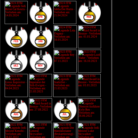
APR
MÄR
FEB
JAN
DEZ
NOV
AUG
JUL