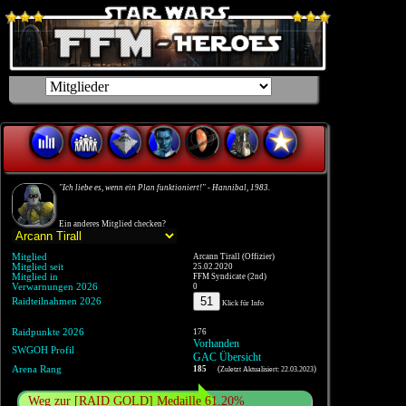
"Ich liebe es, wenn ein Plan funktioniert!" - Hannibal, 1983.
Ein anderes Mitglied checken?
Mitglied
Arcann Tirall (Offizier)
Mitglied seit
25.02.2020
Mitglied in
FFM Syndicate (2nd)
Verwarnungen 2026
0
51
Raidteilnahmen 2026
Klick für Info
Raidpunkte 2026
176
Vorhanden
SWGOH Profil
GAC Übersicht
Arena Rang
185
(
)
Zuletzt Aktualisiert: 22.03.2023
Weg zur [RAID GOLD] Medaille 61.20%