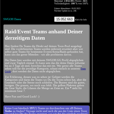
Maximal:
2.034.305
(Toons:
263
)
Vollständigkeit:
100 %
von 100%
Zuletzt Aktualisiert: 19.03.2023
Nächste Update in ca. 24h
15.052.663
SWGOH Daten
Klick für Info
Raid/Event Teams anhand Deiner
derzeitigen Daten
Hier findest Du Teams die Direkt auf deinen Toon-Pool ausgelegt
sind. Die vordefinierten Teams werden jederzeit erweitert aber wer
selber gute Teams für bestimmte Events/Arena/Raids gefunden hat,
kann uns das gerne Mitteilen - wir alle profitieren davon.
Die Daten hier werden mit deinem SWGOH.GG Profil abgeglichen
und zwar Täglich einmal. Es kann sein das die deine Daten teilweise
bis zu 3 Tage alt sind, berechne das mit ein. Wer gerne alle Teams
sehen will für die jeweilige Kategorie, schaut einfach in unseren
Team
, dort werden die Daten nicht abgeglichen.
Guide
Zur Erklärung, dessen was zu sehen ist: Gelistet werden die
Kategorien und darin die Teams wo Du die Toons schon hat, aber die
Gearstufe oder die Sterne noch schleifen. Die Bunten sind die guten,
fertigen. Die grauen, wo noch was fehlt. Die gelben Plaketen geben
die Gear Stufe, die Lilanen die Menge an Zetas an. Ein
*
steht für
minimum Gear 7.
Have Fun und Good Luck! :)
Keine Lust händisch
197
(!) Teams zu durchsuchen um zB Deinen
Teebo
zu finden? Verzage nicht und such dir aus der Liste einen Toon
aus und lass Dir die Teams anzeigen, wo wir ihn für nützlich erachten!