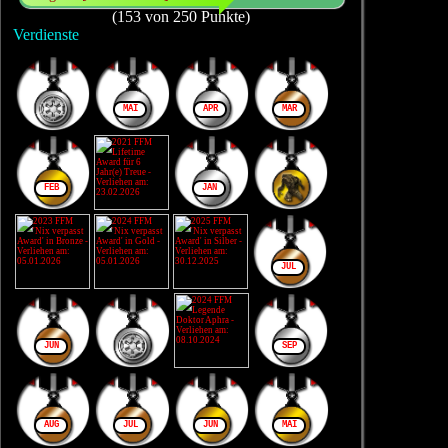
(153 von 250 Punkte)
Verdienste
MAI
APR
MÄR
FEB
JAN
JUL
JUN
SEP
AUG
JUL
JUN
MAI