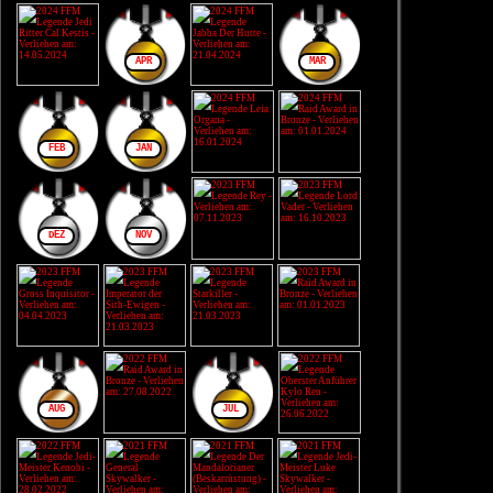
APR
MÄR
FEB
JAN
DEZ
NOV
AUG
JUL