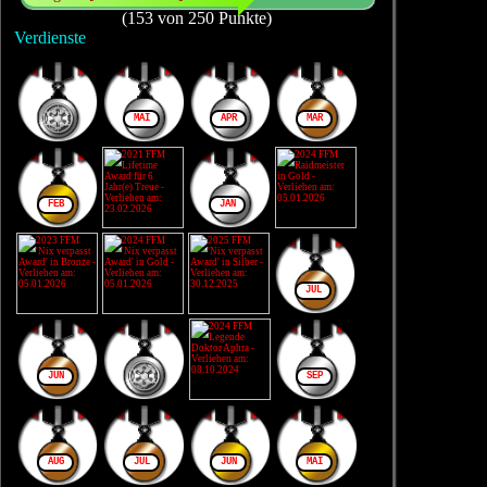
(153 von 250 Punkte)
Verdienste
MAI
APR
MÄR
FEB
JAN
JUL
JUN
SEP
AUG
JUL
JUN
MAI