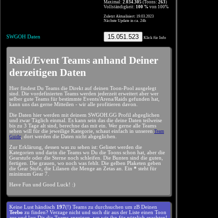
Maximal:
2.034.305
(Toons:
263
)
Vollständigkeit:
100 %
von 100%
Zuletzt Aktualisiert: 19.03.2023
Nächste Update in ca. 24h
15.051.523
SWGOH Daten
Klick für Info
Raid/Event Teams anhand Deiner
derzeitigen Daten
Hier findest Du Teams die Direkt auf deinen Toon-Pool ausgelegt
sind. Die vordefinierten Teams werden jederzeit erweitert aber wer
selber gute Teams für bestimmte Events/Arena/Raids gefunden hat,
kann uns das gerne Mitteilen - wir alle profitieren davon.
Die Daten hier werden mit deinem SWGOH.GG Profil abgeglichen
und zwar Täglich einmal. Es kann sein das die deine Daten teilweise
bis zu 3 Tage alt sind, berechne das mit ein. Wer gerne alle Teams
sehen will für die jeweilige Kategorie, schaut einfach in unseren
Team
, dort werden die Daten nicht abgeglichen.
Guide
Zur Erklärung, dessen was zu sehen ist: Gelistet werden die
Kategorien und darin die Teams wo Du die Toons schon hat, aber die
Gearstufe oder die Sterne noch schleifen. Die Bunten sind die guten,
fertigen. Die grauen, wo noch was fehlt. Die gelben Plaketen geben
die Gear Stufe, die Lilanen die Menge an Zetas an. Ein
*
steht für
minimum Gear 7.
Have Fun und Good Luck! :)
Keine Lust händisch
197
(!) Teams zu durchsuchen um zB Deinen
Teebo
zu finden? Verzage nicht und such dir aus der Liste einen Toon
aus und lass Dir die Teams anzeigen, wo wir ihn für nützlich erachten!