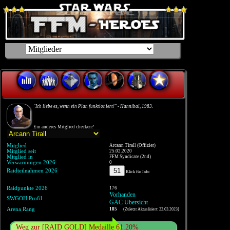
"Ich liebe es, wenn ein Plan funktioniert!" - Hannibal, 1983.
Ein anderes Mitglied checken?
Mitglied
Arcann Tirall (Offizier)
Mitglied seit
25.02.2020
Mitglied in
FFM Syndicate (2nd)
Verwarnungen 2026
0
51
Raidteilnahmen 2026
Klick für Info
Raidpunkte 2026
176
Vorhanden
SWGOH Profil
GAC Übersicht
Arena Rang
185
(
)
Zuletzt Aktualisiert: 22.03.2023
Weg zur [RAID GOLD] Medaille 61.20%