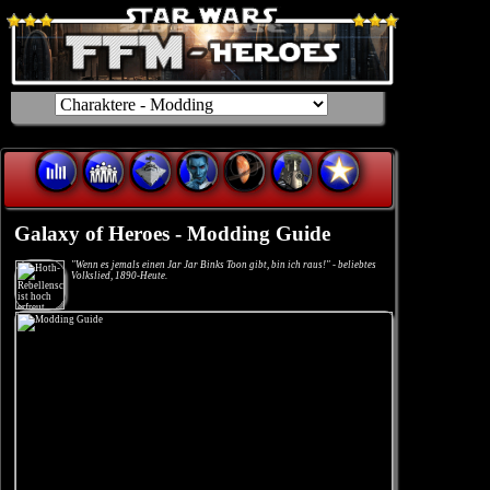
Galaxy of Heroes - Modding Guide
"Wenn es jemals einen Jar Jar Binks Toon gibt, bin ich raus!" - beliebtes
Volkslied, 1890-Heute.