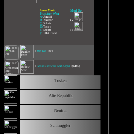
Arena Mods
Mod-Set
Primärer Wert
A:
Angriff
B:
Abwehr
4 x
C:
Schutz
D:
Tempo
E:
Schutz
2 x
F:
Effektivität
[
Sun Fac
] (SF)
[
Geonosianischer Brut-Alpha
] (GBA)
Tusken
Alte Republik
Neutral
Schmuggler