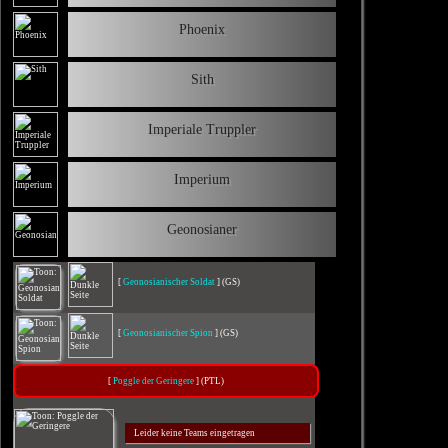
Phoenix
Sith
Imperiale Truppler
Imperium
Geonosianer
[
Geonosianischer Soldat
] (GS)
[
Geonosianischer Spion
] (GS)
[
Poggle der Geringere
] (PTL)
Leider keine Teams eingetragen