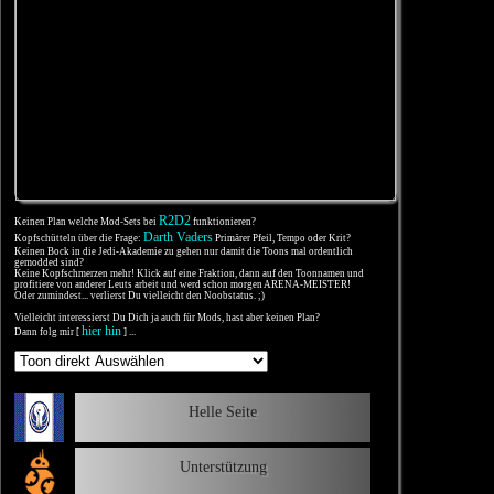
R2D2
Keinen Plan welche Mod-Sets bei
funktionieren?
Darth Vaders
Kopfschütteln über die Frage:
Primärer Pfeil, Tempo oder Krit?
Keinen Bock in die Jedi-Akademie zu gehen nur damit die Toons mal ordentlich
gemodded sind?
Keine Kopfschmerzen mehr! Klick auf eine Fraktion, dann auf den Toonnamen und
profitiere von anderer Leuts arbeit und werd schon morgen ARENA-MEISTER!
Oder zumindest... verlierst Du vielleicht den Noobstatus. ;)
Vielleicht interessierst Du Dich ja auch für Mods, hast aber keinen Plan?
hier hin
Dann folg mir [
] ...
Helle Seite
Unterstützung