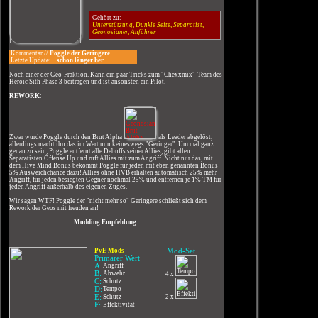
Gehört zu:
Unterstützung, Dunkle Seite, Separatist,
Geonosianer, Anführer
Kommentar //
Poggle der Geringere
Letzte Update:
...schon länger her
Noch einer der Geo-Fraktion. Kann ein paar Tricks zum "Chexxmix"-Team des
Heroic Sith Phase 3 beitragen und ist ansonsten ein Pilot.
REWORK
:
Zwar wurde Poggle durch den Brut Alpha
als Leader abgelöst,
allerdings macht ihn das im Wert nun keineswegs "Geringer". Um mal ganz
genau zu sein, Poggle entfernt alle Debuffs seiner Allies, gibt allen
Separatisten Offense Up und ruft Allies mit zum Angriff. Nicht nur das, mit
dem Hive Mind Bonus bekommt Poggle für jeden mit eben genannten Bonus
5% Ausweichchance dazu! Allies ohne HVB erhalten automatisch 25% mehr
Angriff, für jeden besiegten Gegner nochmal 25% und entfernen je 1% TM für
jeden Angriff außerhalb des eigenen Zuges.
Wir sagen WTF! Poggle der "nicht mehr so" Geringere schließt sich dem
Rework der Geos mit freuden an!
Modding Empfehlung:
PvE Mods
Mod-Set
Primärer Wert
A:
Angriff
B:
Abwehr
4 x
C:
Schutz
D:
Tempo
E:
Schutz
2 x
F:
Effektivität